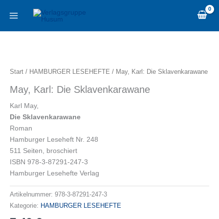
Zum
content
Inhalt
springen
May,
Karl:
Die
Start
/
HAMBURGER LESEHEFTE
/ May, Karl: Die Sklavenkarawane
Sklavenkarawane
May, Karl: Die Sklavenkarawane
Menge
Karl May,
Die Sklavenkarawane
Roman
Hamburger Leseheft Nr. 248
511 Seiten, broschiert
ISBN 978-3-87291-247-3
Hamburger Lesehefte Verlag
Artikelnummer:
978-3-87291-247-3
Kategorie:
HAMBURGER LESEHEFTE