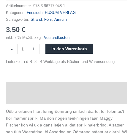
Artikelnummer:
978-3-96717-048-1
Kategorien:
Friesisch
,
HUSUM VERLAG
Schlagwörter:
Strand
,
Föhr
,
Amrum
3,50
€
inkl. 7 % MwSt.
zzgl.
Versandkosten
-
+
In den Warenkorb
Lieferzeit:
i.d.R. 3 - 4 Werktage als Bücher- und Warensendung
Beschreibung
Produktsicherheit
Üüb a eilunen hiart fering-öömrang ianfach diartu, för fölen as’t
hör mamenspriik. Mä dön nögen teekningen faan Maggy
Fischer kön wi uk a gans letjen al det spriik naierbring. A satser
san üüb Weesdring, bi Aasdring an Öömrang stäänt at diarbi. Wi