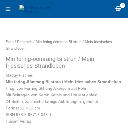
Zum
content
Inhalt
springen
Min
fering-
öömrang
Start
/
Friesisch
/ Min fering-öömrang Bi strun / Mein friesisches
Bi
Strandleben
strun
Min fering-öömrang Bi strun / Mein
/
friesisches Strandleben
Mein
friesisches
Maggy Fischer,
Strandleben
Min fering-öömrang Bi strun / Mein friesisches Strandleben
Menge
Hrsg. von Ferring Stiftung Alkersum auf Föhr
Mit Beiträgen von Kerrin Ketels und Uta Marienfeld
24 Seiten, zahlreiche farbige Abbildungen, geheftet
Format 12 x 12 cm
ISBN 978-3-96717-048-1
Husum Verlag