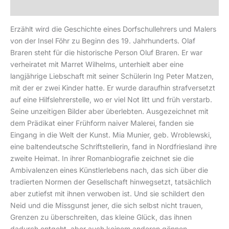
Produktsicherheit
Erzählt wird die Geschichte eines Dorfschullehrers und Malers
von der Insel Föhr zu Beginn des 19. Jahrhunderts. Olaf
Braren steht für die historische Person Oluf Braren. Er war
verheiratet mit Marret Wilhelms, unterhielt aber eine
langjährige Liebschaft mit seiner Schülerin Ing Peter Matzen,
mit der er zwei Kinder hatte. Er wurde daraufhin strafversetzt
auf eine Hilfslehrerstelle, wo er viel Not litt und früh verstarb.
Seine unzeitigen Bilder aber überlebten. Ausgezeichnet mit
dem Prädikat einer Frühform naiver Malerei, fanden sie
Eingang in die Welt der Kunst. Mia Munier, geb. Wroblewski,
eine baltendeutsche Schriftstellerin, fand in Nordfriesland ihre
zweite Heimat. In ihrer Romanbiografie zeichnet sie die
Ambivalenzen eines Künstlerlebens nach, das sich über die
tradierten Normen der Gesellschaft hinwegsetzt, tatsächlich
aber zutiefst mit ihnen verwoben ist. Und sie schildert den
Neid und die Missgunst jener, die sich selbst nicht trauen,
Grenzen zu überschreiten, das kleine Glück, das ihnen
dadurch entgeht, aber auch keinem anderen gönnen.