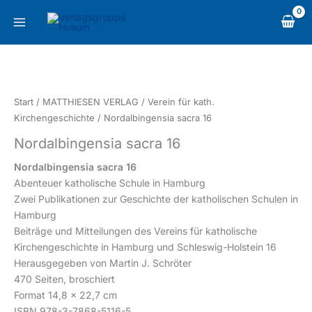
Zum
content
Inhalt
springen
Nordalbingensia
sacra
16
Start
/
MATTHIESEN VERLAG
/
Verein für kath.
Menge
Kirchengeschichte
/ Nordalbingensia sacra 16
Nordalbingensia sacra 16
Nordalbingensia sacra 16
Abenteuer katholische Schule in Hamburg
Zwei Publikationen zur Geschichte der katholischen Schulen in
Hamburg
Beiträge und Mitteilungen des Vereins für katholische
Kirchengeschichte in Hamburg und Schleswig-Holstein 16
Herausgegeben von Martin J. Schröter
470 Seiten, broschiert
Format 14,8 x 22,7 cm
ISBN 978-3-7868-5116-5