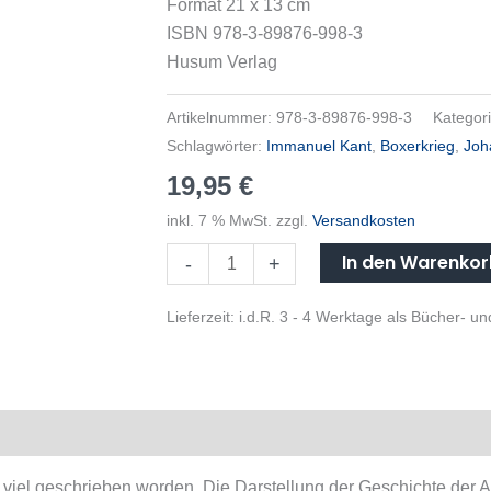
Format 21 x 13 cm
ISBN 978-3-89876-998-3
Husum Verlag
Artikelnummer:
978-3-89876-998-3
Kategor
Schlagwörter:
Immanuel Kant
,
Boxerkrieg
,
Joh
19,95
€
inkl. 7 % MwSt.
zzgl.
Versandkosten
In den Warenko
-
+
Lieferzeit:
i.d.R. 3 - 4 Werktage als Bücher- 
t viel geschrieben worden. Die Darstellung der Geschichte de