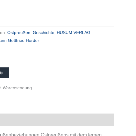
ien:
Ostpreußen
,
Geschichte
,
HUSUM VERLAG
ann Gottfried Herder
rb
und Warensendung
r Außenbeziehungen Ostpreußens mit dem fernen