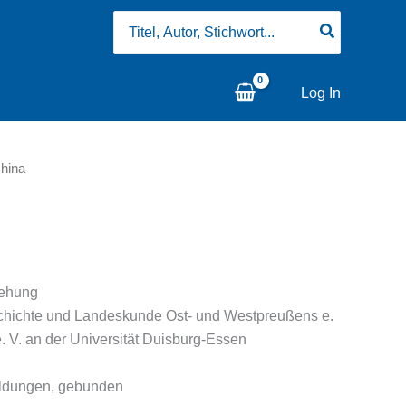
Search
for:
Log In
hina
iehung
chichte und Landeskunde Ost- und Westpreußens e.
e. V. an der Universität Duisburg-Essen
bildungen, gebunden