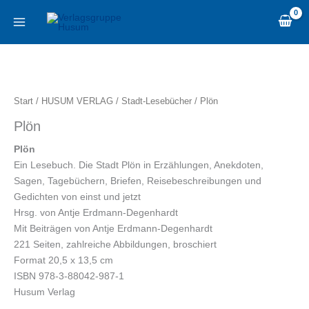
Zum
content
Inhalt
springen
Plön
Menge
Start
/
HUSUM VERLAG
/
Stadt-Lesebücher
/ Plön
Plön
Plön
Ein Lesebuch. Die Stadt Plön in Erzählungen, Anekdoten,
Sagen, Tagebüchern, Briefen, Reisebeschreibungen und
Gedichten von einst und jetzt
Hrsg. von Antje Erdmann-Degenhardt
Mit Beiträgen von Antje Erdmann-Degenhardt
221 Seiten, zahlreiche Abbildungen, broschiert
Format 20,5 x 13,5 cm
ISBN 978-3-88042-987-1
Husum Verlag