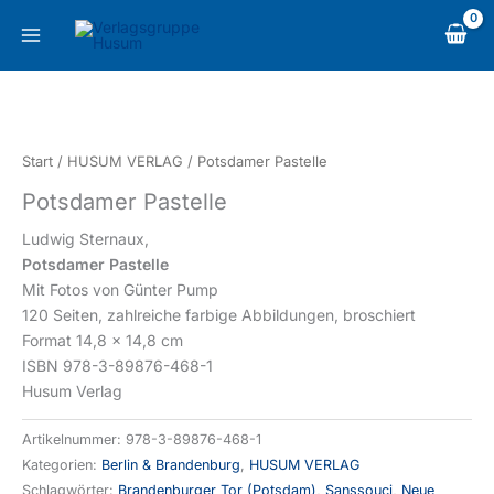
Zum
content
Inhalt
springen
Potsdamer
Pastelle
Menge
Start
/
HUSUM VERLAG
/ Potsdamer Pastelle
Potsdamer Pastelle
Ludwig Sternaux,
Potsdamer Pastelle
Mit Fotos von Günter Pump
120 Seiten, zahlreiche farbige Abbildungen, broschiert
Format 14,8 x 14,8 cm
ISBN 978-3-89876-468-1
Husum Verlag
Artikelnummer:
978-3-89876-468-1
Kategorien:
Berlin & Brandenburg
,
HUSUM VERLAG
Schlagwörter:
Brandenburger Tor (Potsdam)
,
Sanssouci
,
Neue