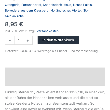
Orangerie
,
Fortunaportal
,
Knobelsdorff-Haus
,
Neues Palais
,
Belvedere aus dem Klausberg
,
Holländisches Viertel
,
St.-
Nikolaikirche
8,95
€
inkl. 7 % MwSt.
zzgl.
Versandkosten
In den Warenkorb
-
+
Lieferzeit:
i.d.R. 3 - 4 Werktage als Bücher- und Warensendung
Beschreibung
Produktsicherheit
Ludwig Sternaux’ „Pastelle“ entstanden 1929/30, in einer Zeit,
als der Ruhm der Hohenzollern verblasste und die einst so
stolze Residenz Potsdam zur Beamtenstadt verkam. So
schwingt eine gewisse Wehmut mit, wenn Sternaux die große