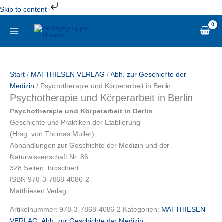
Zum
Skip to content
Inhalt
Psychotherapie
springen
und
Körperarbeit
in
Berlin
Start
/
MATTHIESEN VERLAG
/
Abh. zur Geschichte der
Menge
Medizin
/ Psychotherapie und Körperarbeit in Berlin
Psychotherapie und Körperarbeit in Berlin
Psychotherapie und Körperarbeit in Berlin
Geschichte und Praktiken der Etablierung
(Hrsg. von Thomas Müller)
Abhandlungen zur Geschichte der Medizin und der
Naturwissenschaft Nr. 86
328 Seiten, broschiert
ISBN 978-3-7868-4086-2
Matthiesen Verlag
Artikelnummer:
978-3-7868-4086-2
Kategorien:
MATTHIESEN
VERLAG
,
Abh. zur Geschichte der Medizin