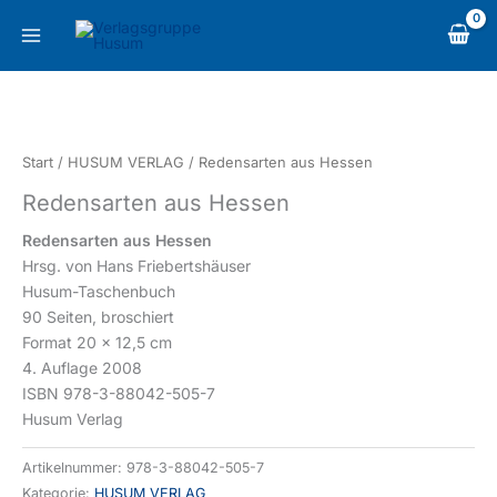
Zum
content
Inhalt
springen
Redensarten
aus
Hessen
Start
/
HUSUM VERLAG
/ Redensarten aus Hessen
Menge
Redensarten aus Hessen
Redensarten aus Hessen
Hrsg. von Hans Friebertshäuser
Husum-Taschenbuch
90 Seiten, broschiert
Format 20 x 12,5 cm
4. Auflage 2008
ISBN 978-3-88042-505-7
Husum Verlag
Artikelnummer:
978-3-88042-505-7
Kategorie:
HUSUM VERLAG