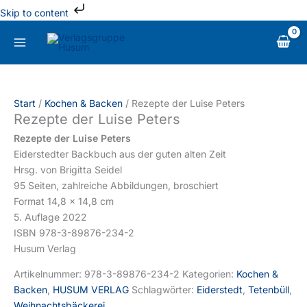
Zum
Skip to content
Inhalt
Rezepte
springen
der
Luise
Peters
Menge
Start
/
Kochen & Backen
/ Rezepte der Luise Peters
Rezepte der Luise Peters
Rezepte der Luise Peters
Eiderstedter Backbuch aus der guten alten Zeit
Hrsg. von Brigitta Seidel
95 Seiten, zahlreiche Abbildungen, broschiert
Format 14,8 x 14,8 cm
5. Auflage 2022
ISBN 978-3-89876-234-2
Husum Verlag
Artikelnummer:
978-3-89876-234-2
Kategorien:
Kochen &
Backen
,
HUSUM VERLAG
Schlagwörter:
Eiderstedt
,
Tetenbüll
,
Weihnachtsbäckerei