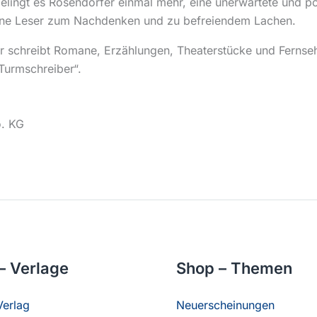
elingt es Rosendorfer einmal mehr, eine unerwartete und po
 seine Leser zum Nachdenken und zu befreiendem Lachen.
er schreibt Romane, Erzählungen, Theaterstücke und Fernseh
Turmschreiber“.
o. KG
– Verlage
Shop – Themen
erlag
Neuerscheinungen