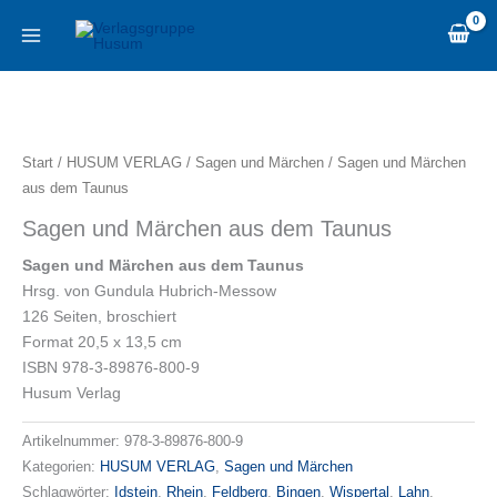
Zum
content
Inhalt
springen
Sagen
und
Märchen
Start
/
HUSUM VERLAG
/
Sagen und Märchen
/ Sagen und Märchen
aus
aus dem Taunus
dem
Sagen und Märchen aus dem Taunus
Taunus
Menge
Sagen und Märchen aus dem Taunus
Hrsg. von Gundula Hubrich-Messow
126 Seiten, broschiert
Format 20,5 x 13,5 cm
ISBN 978-3-89876-800-9
Husum Verlag
Artikelnummer:
978-3-89876-800-9
Kategorien:
HUSUM VERLAG
,
Sagen und Märchen
Schlagwörter:
Idstein
,
Rhein
,
Feldberg
,
Bingen
,
Wispertal
,
Lahn
,