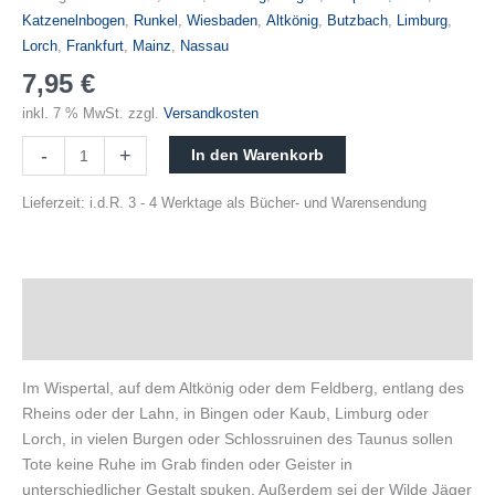
Katzenelnbogen
,
Runkel
,
Wiesbaden
,
Altkönig
,
Butzbach
,
Limburg
,
Lorch
,
Frankfurt
,
Mainz
,
Nassau
7,95
€
inkl. 7 % MwSt.
zzgl.
Versandkosten
-
+
In den Warenkorb
Lieferzeit:
i.d.R. 3 - 4 Werktage als Bücher- und Warensendung
Beschreibung
Produktsicherheit
Im Wispertal, auf dem Altkönig oder dem Feldberg, entlang des
Rheins oder der Lahn, in Bingen oder Kaub, Limburg oder
Lorch, in vielen Burgen oder Schlossruinen des Taunus sollen
Tote keine Ruhe im Grab finden oder Geister in
unterschiedlicher Gestalt spuken. Außerdem sei der Wilde Jäger