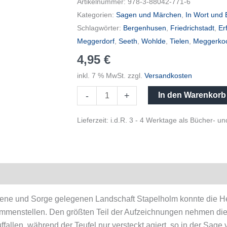
Artikelnummer:
978-3-88042-771-6
Kategorien:
Sagen und Märchen
,
In Wort und 
Schlagwörter:
Bergenhusen
,
Friedrichstadt
,
Er
Meggerdorf
,
Seeth
,
Wohlde
,
Tielen
,
Meggerko
4,95
€
inkl. 7 % MwSt.
zzgl.
Versandkosten
-
+
In den Warenkorb
Lieferzeit:
i.d.R. 3 - 4 Werktage als Bücher- 
eene und Sorge gelegenen Landschaft Stapelholm konnte die H
mmenstellen. Den größten Teil der Aufzeichnungen nehmen die
len, während der Teufel nur versteckt agiert, so in der Sage v