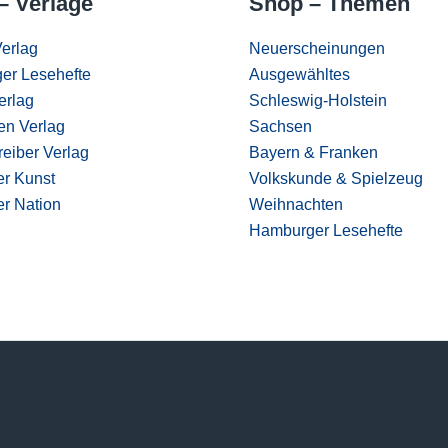
– Verlage
Shop – Themen
erlag
Neuerscheinungen
er Lesehefte
Ausgewähltes
erlag
Schleswig-Holstein
en Verlag
Sachsen
eiber Verlag
Bayern & Franken
er Kunst
Volkskunde & Spielzeug
er Nation
Weihnachten
Hamburger Lesehefte