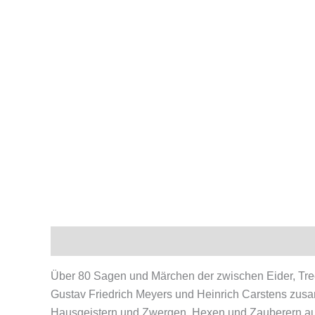
Beschreibung
Produktsicherheit
Über 80 Sagen und Märchen der zwischen Eider, Tr
Gustav Friedrich Meyers und Heinrich Carstens zusa
Hausgeistern und Zwergen, Hexen und Zauberern auffal