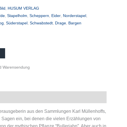
Bild
,
HUSUM VERLAG
fde
,
Stapelholm
,
Scheppern
,
Eider
,
Norderstapel
,
og
,
Süderstapel
,
Schwabstedt
,
Drage
,
Bargen
und Warensendung
erausgeberin aus den Sammlungen Karl Müllenhoffs,
 Sagen ein, bei denen die vielen Erzählungen von
on der mythischen Pflanze “Bullerjahn”. Aber auch in