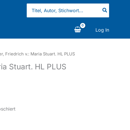
Search
for:
Log In
er, Friedrich v.: Maria Stuart. HL PLUS
aria Stuart. HL PLUS
schiert