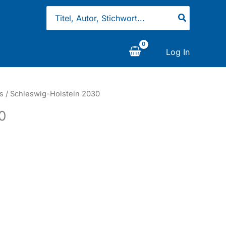
Search
for:
Log In
s
/ Schleswig-Holstein 2030
0