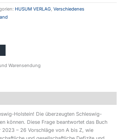
gorien:
HUSUM VERLAG
,
Verschiedenes
land
r- und Warensendung
leswig-Holstein! Die überzeugten Schleswig-
aben können. Diese Frage beantwortet das Buch
r 2023 – 26 Vorschläge von A bis Z, wie
chaftliche und gesellschaftliche Defizite und