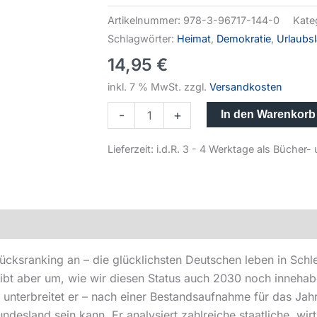
Artikelnummer:
978-3-96717-144-0
Kate
Schlagwörter:
Heimat
,
Demokratie
,
Urlaubs
14,95
€
inkl. 7 % MwSt.
zzgl.
Versandkosten
-
+
In den Warenkorb
Lieferzeit:
i.d.R. 3 - 4 Werktage als Büche
Glücksranking an – die glücklichsten Deutschen leben in Sch
 treibt aber um, wie wir diesen Status auch 2030 noch inneh
unterbreitet er – nach einer Bestandsaufnahme für das Jah
esland sein kann. Er analysiert zahlreiche staatliche, wirts