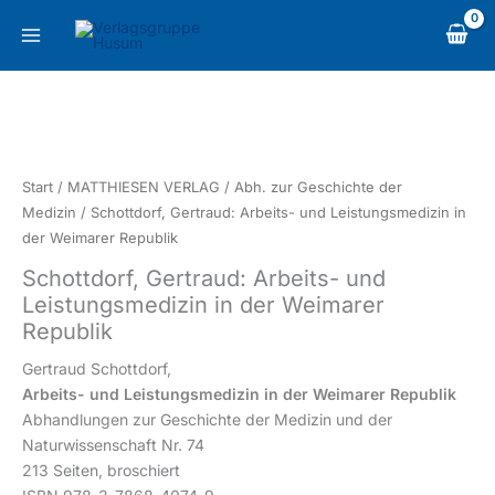
Zum
content
Inhalt
springen
Schottdorf,
Gertraud:
Arbeits-
und
Start
/
MATTHIESEN VERLAG
/
Abh. zur Geschichte der
Leistungsmedizin
Medizin
/ Schottdorf, Gertraud: Arbeits- und Leistungsmedizin in
in
der Weimarer Republik
der
Schottdorf, Gertraud: Arbeits- und
Weimarer
Leistungsmedizin in der Weimarer
Republik
Republik
Menge
Gertraud Schottdorf,
Arbeits- und Leistungsmedizin in der Weimarer Republik
Abhandlungen zur Geschichte der Medizin und der
Naturwissenschaft Nr. 74
213 Seiten, broschiert