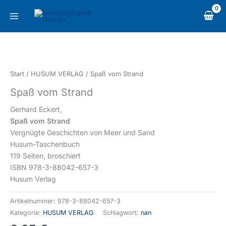
Zum
content
Inhalt
springen
Spaß
vom
Strand
Start
/
HUSUM VERLAG
/ Spaß vom Strand
Menge
Spaß vom Strand
Gerhard Eckert,
Spaß vom Strand
Vergnügte Geschichten von Meer und Sand
Husum-Taschenbuch
119 Seiten, broschiert
ISBN 978-3-88042-657-3
Husum Verlag
Artikelnummer:
978-3-88042-657-3
Kategorie:
HUSUM VERLAG
Schlagwort:
nan