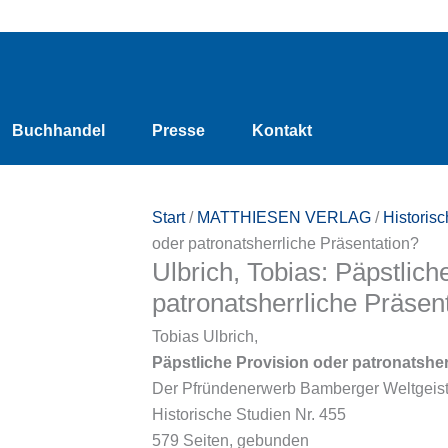
Ulbrich,
Tobias:
Päpstliche
Provision
Buchhandel
Presse
Kontakt
oder
patronatsherrliche
Präsentation?
Start
/
MATTHIESEN VERLAG
/
Historis
Menge
oder patronatsherrliche Präsentation?
Ulbrich, Tobias: Päpstlich
patronatsherrliche Präsen
Tobias Ulbrich,
Päpstliche Provision oder patronatsher
Der Pfründenerwerb Bamberger Weltgeistl
Historische Studien Nr. 455
579 Seiten, gebunden