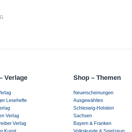
KG
– Verlage
Shop – Themen
erlag
Neuerscheinungen
er Lesehefte
Ausgewähltes
erlag
Schleswig-Holstein
en Verlag
Sachsen
eiber Verlag
Bayern & Franken
er Kunst
Volkskunde & Spielzeug