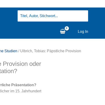
Search
for:
Log In
che Studien
/ Ulbrich, Tobias: Päpstliche Provision
e Provision oder
tation?
rliche Präsentation?
icher im 15. Jahrhundert