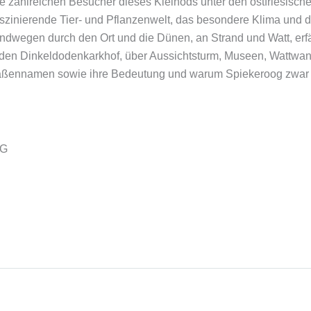
ie zahlreichen Besucher dieses Kleinods unter den ostfriesisch
faszinierende Tier- und Pflanzenwelt, das besondere Klima un
ndwegen durch den Ort und die Dünen, an Strand und Watt, erf
den Dinkeldodenkarkhof, über Aussichtsturm, Museen, Wattwande
traßennamen sowie ihre Bedeutung und warum Spiekeroog zwar 
KG