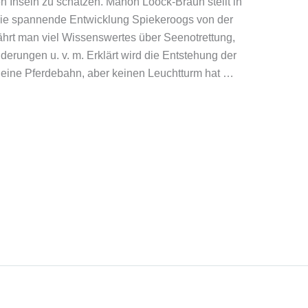
en Inseln zu schätzen. Manon Loock-Braun stellt in
d die spannende Entwicklung Spiekeroogs von der
ährt man viel Wissenswertes über Seenotrettung,
rungen u. v. m. Erklärt wird die Entstehung der
eine Pferdebahn, aber keinen Leuchtturm hat …