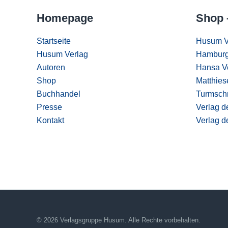
Homepage
Shop 
Startseite
Husum V
Husum Verlag
Hamburg
Autoren
Hansa V
Shop
Matthies
Buchhandel
Turmschr
Presse
Verlag d
Kontakt
Verlag d
© 2026 Verlagsgruppe Husum. Alle Rechte vorbehalten.