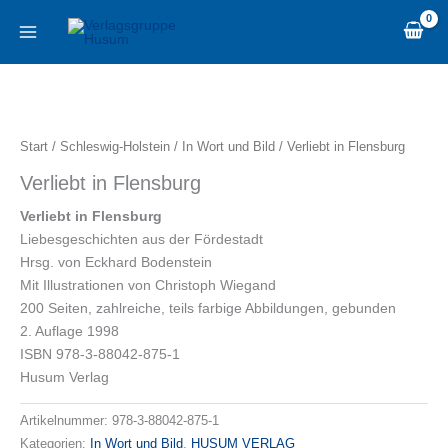
Zum
content
Inhalt
springen
Verliebt
in
Flensburg
Start
/
Schleswig-Holstein
/
In Wort und Bild
/ Verliebt in Flensburg
Menge
Verliebt in Flensburg
Verliebt in Flensburg
Liebesgeschichten aus der Fördestadt
Hrsg. von Eckhard Bodenstein
Mit Illustrationen von Christoph Wiegand
200 Seiten, zahlreiche, teils farbige Abbildungen, gebunden
2. Auflage 1998
ISBN 978-3-88042-875-1
Husum Verlag
Artikelnummer:
978-3-88042-875-1
Kategorien:
In Wort und Bild
,
HUSUM VERLAG