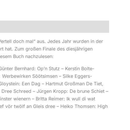
rtell doch mal“ aus. Jedes Jahr wurden in der
rt hat. Zum großen Finale des diesjährigen
iesem Buch nachzulesen:
ünter Bernhard: Op’n Stutz – Kerstin Bolte-
: Werbewirken Söötsimsen – Silke Eggers-
e Gloystein: Een Dag – Hartmut Großman De Tiet,
– Dree Schreed – Jürgen Kropp: De brune Schiet –
ster wienern – Britta Reimer: Ik wull di wat
ief vör twölf an Gleis dree – Heiko Thomsen: High