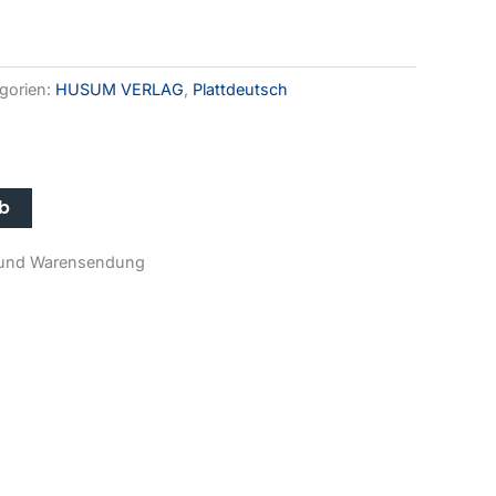
gorien:
HUSUM VERLAG
,
Plattdeutsch
Alternative:
rb
r- und Warensendung