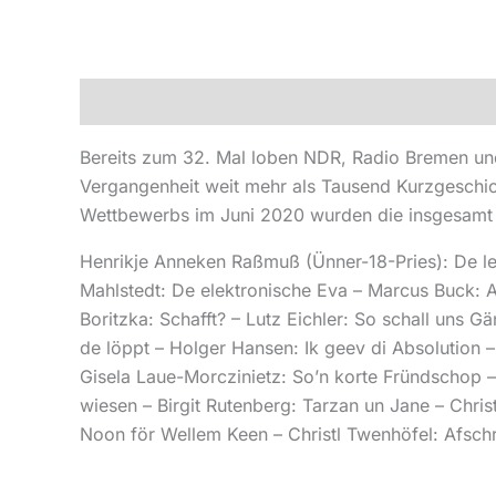
Beschreibung
Produktsicherheit
Bereits zum 32. Mal loben NDR, Radio Bremen und
Vergangenheit weit mehr als Tausend Kurzgeschich
Wettbewerbs im Juni 2020 wurden die insgesamt 
Henrikje Anneken Raßmuß (Ünner-18-Pries): De let
Mahlstedt: De elektronische Eva – Marcus Buck: 
Boritzka: Schafft? – Lutz Eichler: So schall uns
de löppt – Holger Hansen: Ik geev di Absolution
Gisela Laue-Morczinietz: So’n korte Fründschop – 
wiesen – Birgit Rutenberg: Tarzan un Jane – Chri
Noon för Wellem Keen – Christl Twenhöfel: Afsc