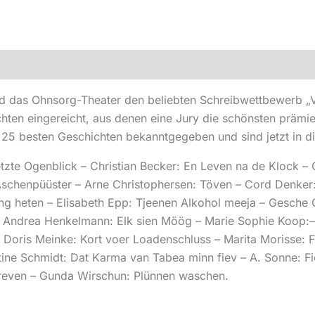
 das Ohnsorg-Theater den beliebten Schreibwettbewerb „Ve
ten eingereicht, aus denen eine Jury die schönsten prämie
25 besten Geschichten bekanntgegeben und sind jetzt in d
zte Ogenblick – Christian Becker: En Leven na de Klock – G
Aschenpüüster – Arne Christophersen: Töven – Cord Denker
 Gäng heten – Elisabeth Epp: Tjeenen Alkohol meeja – Gesch
 – Andrea Henkelmann: Elk sien Möög – Marie Sophie Koop:
Doris Meinke: Kort voer Loadenschluss – Marita Morisse: Fin
stine Schmidt: Dat Karma van Tabea minn fiev – A. Sonne: F
hreven – Gunda Wirschun: Plünnen waschen.