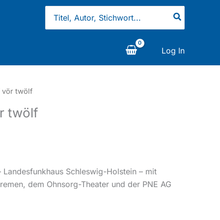
Search
for:
Log In
 vör twölf
r twölf
Landesfunkhaus Schleswig-Holstein – mit
 Bremen, dem Ohnsorg-Theater und der PNE AG