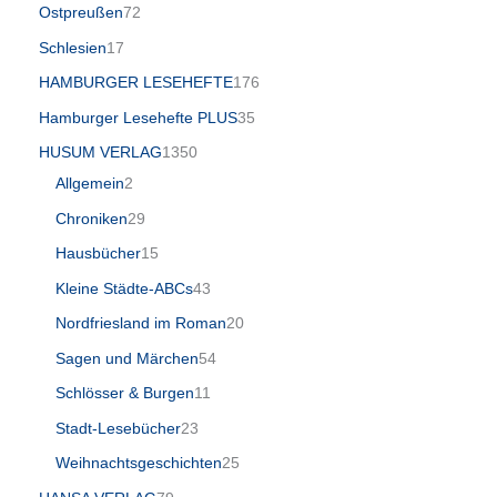
Ostpreußen
72
Schlesien
17
HAMBURGER LESEHEFTE
176
Hamburger Lesehefte PLUS
35
HUSUM VERLAG
1350
Allgemein
2
Chroniken
29
Hausbücher
15
Kleine Städte-ABCs
43
Nordfriesland im Roman
20
Sagen und Märchen
54
Schlösser & Burgen
11
Stadt-Lesebücher
23
Weihnachtsgeschichten
25