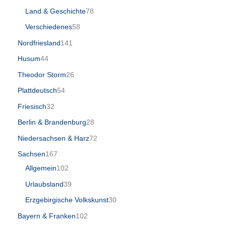
Land & Geschichte
78
Verschiedenes
58
Nordfriesland
141
Husum
44
Theodor Storm
26
Plattdeutsch
54
Friesisch
32
Berlin & Brandenburg
28
Niedersachsen & Harz
72
Sachsen
167
Allgemein
102
Urlaubsland
39
Erzgebirgische Volkskunst
30
Bayern & Franken
102