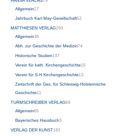
HANSA VERLAG
79
Allgemein
27
Jahrbuch Karl-May-Gesellschaft
52
MATTHIESEN VERLAG
293
Allgemein
38
Abh. zur Geschichte der Medizin
74
Historische Studien
137
Verein für kath. Kirchengeschichte
15
Verein für S-H Kirchengeschichte
13
Zeitschrift der Ges. für Schleswig-Holsteinische
Geschichte
11
TURMSCHREIBER VERLAG
69
Allgemein
65
Bayerisches Hausbuch
3
VERLAG DER KUNST
181