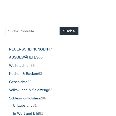
Suche
NEUERSCHEINUNGEN
47
AUSGEWÄHLTES
55
Weihnachten
88
Kochen & Backen
63
Geschichte
52
Volkskunde & Spielzeug
82
Schleswig-Holstein
286
Urlaubsland
81
In Wort und Bild
81