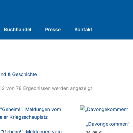
Buchhandel
Presse
Kontakt
and & Geschichte
–12 von 78 Ergebnissen werden angezeigt
„Davongekommen“
“Geheim!”. Meldungen vom
14,95
€