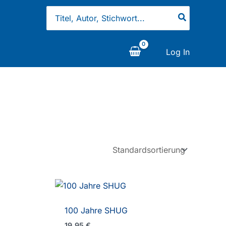
Search
for:
Log In
100 Jahre SHUG
19,95
€