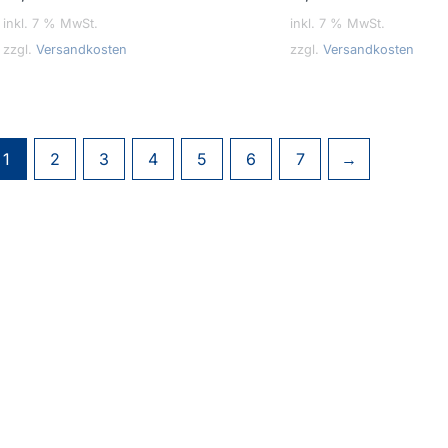
inkl. 7 % MwSt.
inkl. 7 % MwSt.
zzgl.
Versandkosten
zzgl.
Versandkosten
1
2
3
4
5
6
7
→