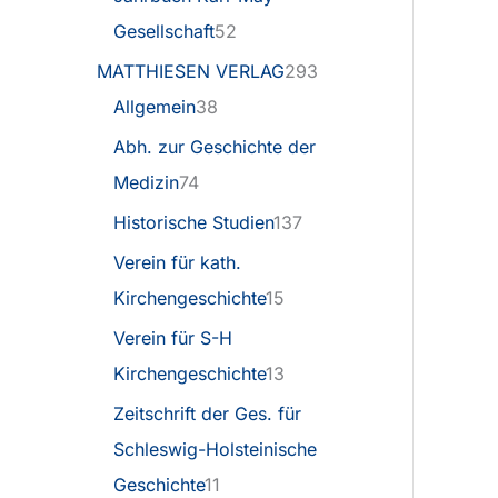
Gesellschaft
52
MATTHIESEN VERLAG
293
Allgemein
38
Abh. zur Geschichte der
Medizin
74
Historische Studien
137
Verein für kath.
Kirchengeschichte
15
Verein für S-H
Kirchengeschichte
13
Zeitschrift der Ges. für
Schleswig-Holsteinische
Geschichte
11