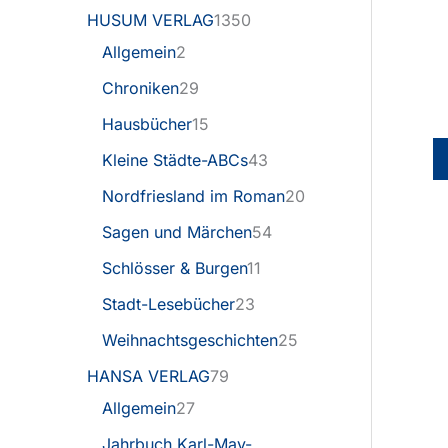
HUSUM VERLAG
1350
Allgemein
2
Chroniken
29
Hausbücher
15
Kleine Städte-ABCs
43
Nordfriesland im Roman
20
Sagen und Märchen
54
Schlösser & Burgen
11
Stadt-Lesebücher
23
Weihnachtsgeschichten
25
HANSA VERLAG
79
Allgemein
27
Jahrbuch Karl-May-