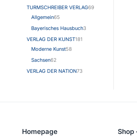
TURMSCHREIBER VERLAG
69
Allgemein
65
Bayerisches Hausbuch
3
VERLAG DER KUNST
181
Moderne Kunst
58
Sachsen
62
VERLAG DER NATION
73
Homepage
Shop 