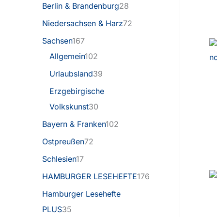
Berlin & Brandenburg
28
Niedersachsen & Harz
72
Sachsen
167
Allgemein
102
Urlaubsland
39
Erzgebirgische
Volkskunst
30
Bayern & Franken
102
Ostpreußen
72
Schlesien
17
HAMBURGER LESEHEFTE
176
Hamburger Lesehefte
PLUS
35