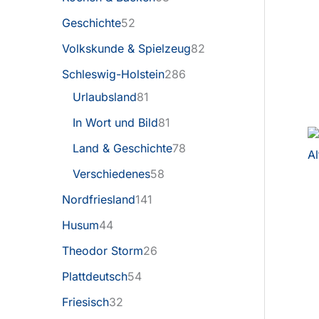
Geschichte
52
Volkskunde & Spielzeug
82
Schleswig-Holstein
286
Urlaubsland
81
In Wort und Bild
81
Land & Geschichte
78
Verschiedenes
58
Nordfriesland
141
Husum
44
Theodor Storm
26
Plattdeutsch
54
Friesisch
32