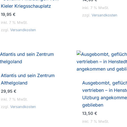
Kieler Kriegsschauplatz
inkl. 7 % MwSt.
19,95
€
zzgl.
Versandkosten
inkl. 7 % MwSt.
zzgl.
Versandkosten
Atlantis und sein Zentrum
Althelgoland
Ausgebombt, geflüch
vertrieben – in Henst
29,95
€
Ulzburg angekomme
inkl. 7 % MwSt.
geblieben
zzgl.
Versandkosten
13,50
€
inkl. 7 % MwSt.