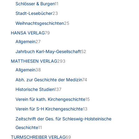
Schlösser & Burgen
11
Stadt-Lesebücher
23
Weihnachtsgeschichten
25
HANSA VERLAG
79
Allgemein
27
Jahrbuch Karl-May-Gesellschaft
52
MATTHIESEN VERLAG
293
Allgemein
38
Abh. zur Geschichte der Medizin
74
Historische Studien
137
Verein für kath. Kirchengeschichte
15
Verein für S-H Kirchengeschichte
13
Zeitschrift der Ges. für Schleswig-Holsteinische
Geschichte
11
TURMSCHREIBER VERLAG
69