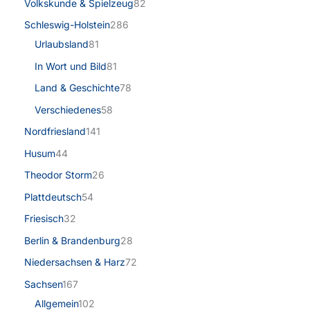
Volkskunde & Spielzeug
82
Schleswig-Holstein
286
Urlaubsland
81
In Wort und Bild
81
Land & Geschichte
78
Verschiedenes
58
Nordfriesland
141
Husum
44
Theodor Storm
26
Plattdeutsch
54
Friesisch
32
Berlin & Brandenburg
28
Niedersachsen & Harz
72
Sachsen
167
Allgemein
102