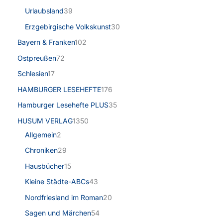
Urlaubsland
39
Erzgebirgische Volkskunst
30
Bayern & Franken
102
Ostpreußen
72
Schlesien
17
HAMBURGER LESEHEFTE
176
Hamburger Lesehefte PLUS
35
HUSUM VERLAG
1350
Allgemein
2
Chroniken
29
Hausbücher
15
Kleine Städte-ABCs
43
Nordfriesland im Roman
20
Sagen und Märchen
54