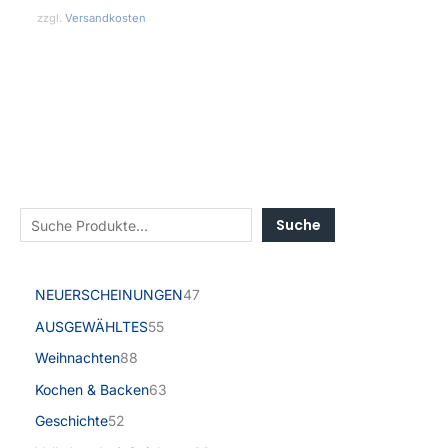
zzgl.
Versandkosten
Suche
NEUERSCHEINUNGEN
47
AUSGEWÄHLTES
55
Weihnachten
88
Kochen & Backen
63
Geschichte
52