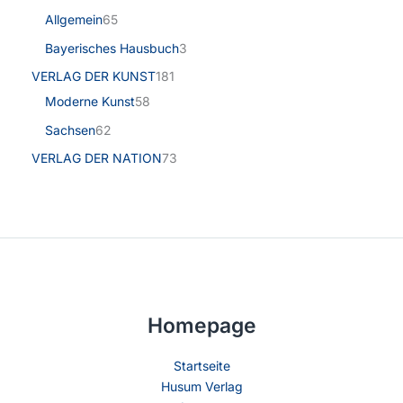
Allgemein
65
Bayerisches Hausbuch
3
VERLAG DER KUNST
181
Moderne Kunst
58
Sachsen
62
VERLAG DER NATION
73
Homepage
Startseite
Husum Verlag