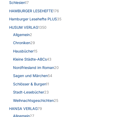
Schlesien
17
HAMBURGER LESEHEFTE
176
Hamburger Lesehefte PLUS
35
HUSUM VERLAG
1350
Allgemein
2
Chroniken
29
Hausbücher
15
Kleine Städte-ABCs
43
Nordfriesland im Roman
20
Sagen und Märchen
54
Schlösser & Burgen
11
Stadt-Lesebücher
23
Weihnachtsgeschichten
25
HANSA VERLAG
79
Allgemein
27