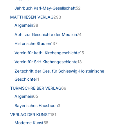
Jahrbuch Karl-May-Gesellschaft
52
MATTHIESEN VERLAG
293
Allgemein
38
Abh. zur Geschichte der Medizin
74
Historische Studien
137
Verein für kath. Kirchengeschichte
15
Verein für S-H Kirchengeschichte
13
Zeitschrift der Ges. für Schleswig-Holsteinische
Geschichte
11
TURMSCHREIBER VERLAG
69
Allgemein
65
Bayerisches Hausbuch
3
VERLAG DER KUNST
181
Moderne Kunst
58