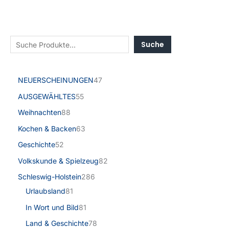
Suche
NEUERSCHEINUNGEN
47
AUSGEWÄHLTES
55
Weihnachten
88
Kochen & Backen
63
Geschichte
52
Volkskunde & Spielzeug
82
Schleswig-Holstein
286
Urlaubsland
81
In Wort und Bild
81
Land & Geschichte
78