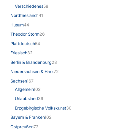
Verschiedenes
58
Nordfriesland
141
Husum
44
Theodor Storm
26
Plattdeutsch
54
Friesisch
32
Berlin & Brandenburg
28
Niedersachsen & Harz
72
Sachsen
167
Allgemein
102
Urlaubsland
39
Erzgebirgische Volkskunst
30
Bayern & Franken
102
Ostpreußen
72