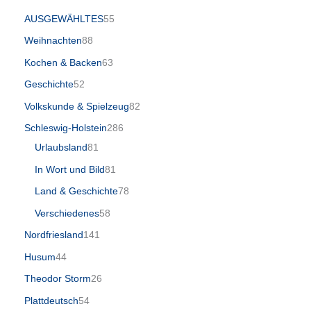
AUSGEWÄHLTES
55
Weihnachten
88
Kochen & Backen
63
Geschichte
52
Volkskunde & Spielzeug
82
Schleswig-Holstein
286
Urlaubsland
81
In Wort und Bild
81
Land & Geschichte
78
Verschiedenes
58
Nordfriesland
141
Husum
44
Theodor Storm
26
Plattdeutsch
54