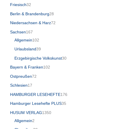
Friesisch
32
Berlin & Brandenburg
28
Niedersachsen & Harz
72
Sachsen
167
Allgemein
102
Urlaubsland
39
Erzgebirgische Volkskunst
30
Bayern & Franken
102
Ostpreußen
72
Schlesien
17
HAMBURGER LESEHEFTE
176
Hamburger Lesehefte PLUS
35
HUSUM VERLAG
1350
Allgemein
2