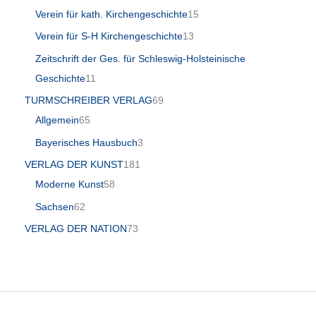
Verein für kath. Kirchengeschichte
15
Verein für S-H Kirchengeschichte
13
Zeitschrift der Ges. für Schleswig-Holsteinische
Geschichte
11
TURMSCHREIBER VERLAG
69
Allgemein
65
Bayerisches Hausbuch
3
VERLAG DER KUNST
181
Moderne Kunst
58
Sachsen
62
VERLAG DER NATION
73