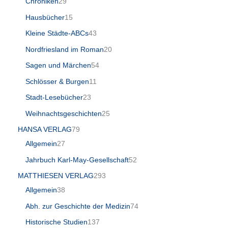
Chroniken
29
Hausbücher
15
Kleine Städte-ABCs
43
Nordfriesland im Roman
20
Sagen und Märchen
54
Schlösser & Burgen
11
Stadt-Lesebücher
23
Weihnachtsgeschichten
25
HANSA VERLAG
79
Allgemein
27
Jahrbuch Karl-May-Gesellschaft
52
MATTHIESEN VERLAG
293
Allgemein
38
Abh. zur Geschichte der Medizin
74
Historische Studien
137