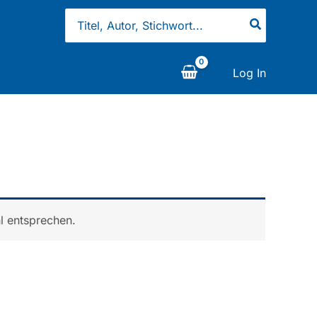
Search
for:
Log In
l entsprechen.