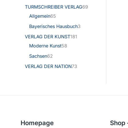
TURMSCHREIBER VERLAG
69
Allgemein
65
Bayerisches Hausbuch
3
VERLAG DER KUNST
181
Moderne Kunst
58
Sachsen
62
VERLAG DER NATION
73
Homepage
Shop 