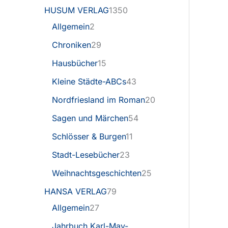
HUSUM VERLAG
1350
Allgemein
2
Chroniken
29
Hausbücher
15
Kleine Städte-ABCs
43
Nordfriesland im Roman
20
Sagen und Märchen
54
Schlösser & Burgen
11
Stadt-Lesebücher
23
Weihnachtsgeschichten
25
HANSA VERLAG
79
Allgemein
27
Jahrbuch Karl-May-