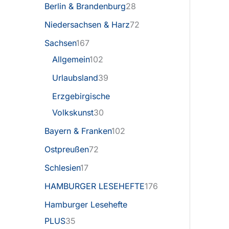
Berlin & Brandenburg
28
Niedersachsen & Harz
72
Sachsen
167
Allgemein
102
Urlaubsland
39
Erzgebirgische
Volkskunst
30
Bayern & Franken
102
Ostpreußen
72
Schlesien
17
HAMBURGER LESEHEFTE
176
Hamburger Lesehefte
PLUS
35