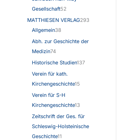
Gesellschaft
52
MATTHIESEN VERLAG
293
Allgemein
38
Abh. zur Geschichte der
Medizin
74
Historische Studien
137
Verein für kath.
Kirchengeschichte
15
Verein für S-H
Kirchengeschichte
13
Zeitschrift der Ges. für
Schleswig-Holsteinische
Geschichte
11