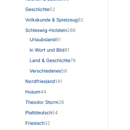
Geschichte
52
Volkskunde & Spielzeug
82
Schleswig-Holstein
286
Urlaubsland
81
In Wort und Bild
81
Land & Geschichte
78
Verschiedenes
58
Nordfriesland
141
Husum
44
Theodor Storm
26
Plattdeutsch
54
Friesisch
32