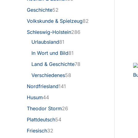
Geschichte
52
Volkskunde & Spielzeug
82
Schleswig-Holstein
286
Urlaubsland
81
In Wort und Bild
81
Land & Geschichte
78
Verschiedenes
58
Nordfriesland
141
Husum
44
Theodor Storm
26
Plattdeutsch
54
Friesisch
32