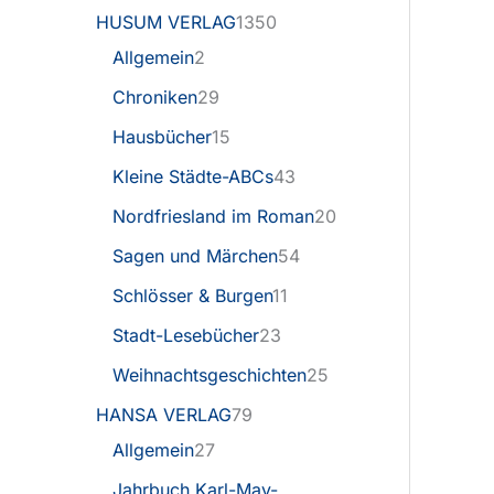
HUSUM VERLAG
1350
Allgemein
2
Chroniken
29
Hausbücher
15
Kleine Städte-ABCs
43
Nordfriesland im Roman
20
Sagen und Märchen
54
Schlösser & Burgen
11
Stadt-Lesebücher
23
Weihnachtsgeschichten
25
HANSA VERLAG
79
Allgemein
27
Jahrbuch Karl-May-