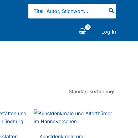
Search
for:
Log In
kstätten
Kunstdenkmale und