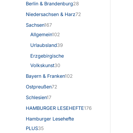
Berlin & Brandenburg
28
Niedersachsen & Harz
72
Sachsen
167
Allgemein
102
Urlaubsland
39
Erzgebirgische
Volkskunst
30
Bayern & Franken
102
Ostpreußen
72
Schlesien
17
HAMBURGER LESEHEFTE
176
Hamburger Lesehefte
PLUS
35