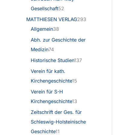
Gesellschaft
52
MATTHIESEN VERLAG
293
Allgemein
38
Abh. zur Geschichte der
Medizin
74
Historische Studien
137
Verein für kath.
Kirchengeschichte
15
Verein für S-H
Kirchengeschichte
13
Zeitschrift der Ges. für
Schleswig-Holsteinische
Geschichte
11