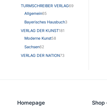
TURMSCHREIBER VERLAG
69
Allgemein
65
Bayerisches Hausbuch
3
VERLAG DER KUNST
181
Moderne Kunst
58
Sachsen
62
VERLAG DER NATION
73
Homepage
Shop 