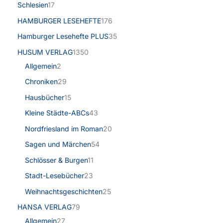
Schlesien
17
HAMBURGER LESEHEFTE
176
Hamburger Lesehefte PLUS
35
HUSUM VERLAG
1350
Allgemein
2
Chroniken
29
Hausbücher
15
Kleine Städte-ABCs
43
Nordfriesland im Roman
20
Sagen und Märchen
54
Schlösser & Burgen
11
Stadt-Lesebücher
23
Weihnachtsgeschichten
25
HANSA VERLAG
79
Allgemein
27