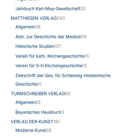
Jahrbuch Karl-May-Gesellschaft
52
MATTHIESEN VERLAG
293
Allgemein
38
Abh. zur Geschichte der Medizin
74
Historische Studien
137
Verein für kath. Kirchengeschichte
15
Verein für S-H Kirchengeschichte
13
Zeitschrift der Ges. für Schleswig-Holsteinische
Geschichte
11
TURMSCHREIBER VERLAG
69
Allgemein
65
Bayerisches Hausbuch
3
VERLAG DER KUNST
181
Moderne Kunst
58