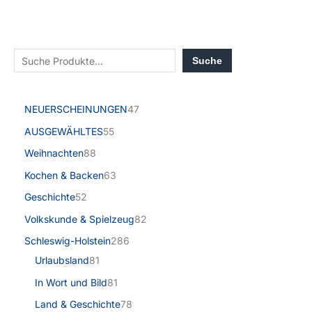
Suche
NEUERSCHEINUNGEN
47
AUSGEWÄHLTES
55
Weihnachten
88
Kochen & Backen
63
Geschichte
52
Volkskunde & Spielzeug
82
Schleswig-Holstein
286
Urlaubsland
81
In Wort und Bild
81
Land & Geschichte
78