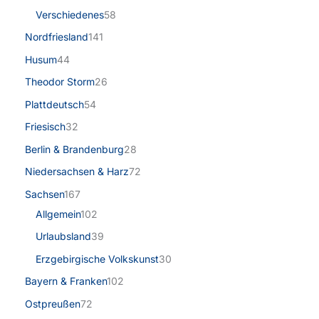
Verschiedenes
58
Nordfriesland
141
Husum
44
Theodor Storm
26
Plattdeutsch
54
Friesisch
32
Berlin & Brandenburg
28
Niedersachsen & Harz
72
Sachsen
167
Allgemein
102
Urlaubsland
39
Erzgebirgische Volkskunst
30
Bayern & Franken
102
Ostpreußen
72