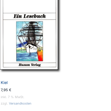
Kiel
7,95
€
inkl. 7 % MwSt.
zzgl.
Versandkosten