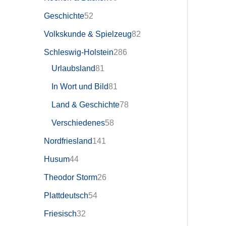
Geschichte
52
Volkskunde & Spielzeug
82
Schleswig-Holstein
286
Urlaubsland
81
In Wort und Bild
81
Land & Geschichte
78
Verschiedenes
58
Nordfriesland
141
Husum
44
Theodor Storm
26
Plattdeutsch
54
Friesisch
32