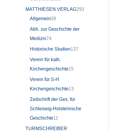
MATTHIESEN VERLAG
293
Allgemein
38
Abh. zur Geschichte der
Medizin
74
Historische Studien
137
Verein für kath.
Kirchengeschichte
15
Verein für S-H
Kirchengeschichte
13
Zeitschrift der Ges. für
Schleswig-Holsteinische
Geschichte
11
TURMSCHREIBER