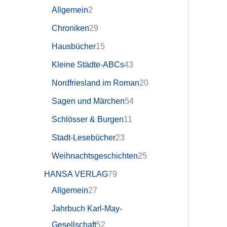
Allgemein
2
Chroniken
29
Hausbücher
15
Kleine Städte-ABCs
43
Nordfriesland im Roman
20
Sagen und Märchen
54
Schlösser & Burgen
11
Stadt-Lesebücher
23
Weihnachtsgeschichten
25
HANSA VERLAG
79
Allgemein
27
Jahrbuch Karl-May-
Gesellschaft
52