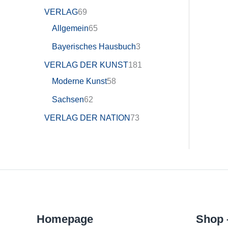
VERLAG
69
Allgemein
65
Bayerisches Hausbuch
3
VERLAG DER KUNST
181
Moderne Kunst
58
Sachsen
62
VERLAG DER NATION
73
Homepage
Shop 