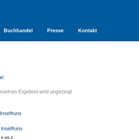
Buchhandel
Presse
Kontakt
el
nzelnes Ergebnis wird angezeigt
Inselfruns
9,95
€