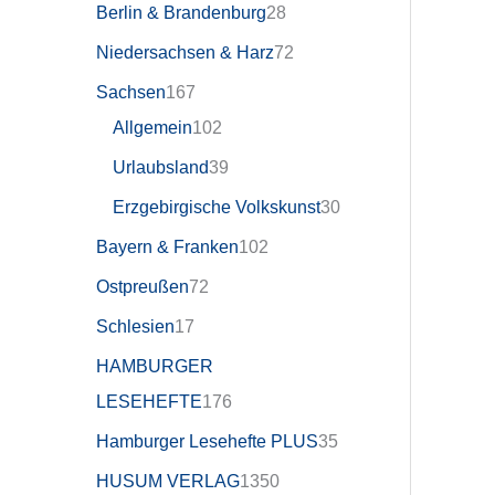
Berlin & Brandenburg
28
Niedersachsen & Harz
72
Sachsen
167
Allgemein
102
Urlaubsland
39
Erzgebirgische Volkskunst
30
Bayern & Franken
102
Ostpreußen
72
Schlesien
17
HAMBURGER
LESEHEFTE
176
Hamburger Lesehefte PLUS
35
HUSUM VERLAG
1350