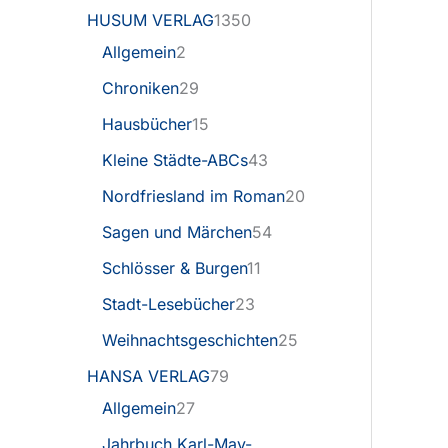
HUSUM VERLAG
1350
Allgemein
2
Chroniken
29
Hausbücher
15
Kleine Städte-ABCs
43
Nordfriesland im Roman
20
Sagen und Märchen
54
Schlösser & Burgen
11
Stadt-Lesebücher
23
Weihnachtsgeschichten
25
HANSA VERLAG
79
Allgemein
27
Jahrbuch Karl-May-