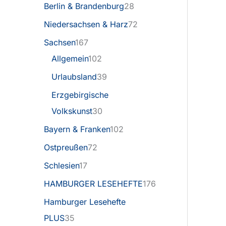
Berlin & Brandenburg
28
Niedersachsen & Harz
72
Sachsen
167
Allgemein
102
Urlaubsland
39
Erzgebirgische
Volkskunst
30
Bayern & Franken
102
Ostpreußen
72
Schlesien
17
HAMBURGER LESEHEFTE
176
Hamburger Lesehefte
PLUS
35