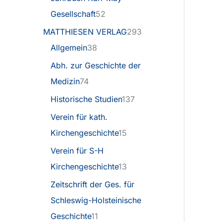
Gesellschaft
52
MATTHIESEN VERLAG
293
Allgemein
38
Abh. zur Geschichte der
Medizin
74
Historische Studien
137
Verein für kath.
Kirchengeschichte
15
Verein für S-H
Kirchengeschichte
13
Zeitschrift der Ges. für
Schleswig-Holsteinische
Geschichte
11