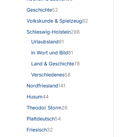
Geschichte
52
Volkskunde & Spielzeug
82
Schleswig-Holstein
286
Urlaubsland
81
In Wort und Bild
81
Land & Geschichte
78
Verschiedenes
58
Nordfriesland
141
Husum
44
Theodor Storm
26
Plattdeutsch
54
Friesisch
32