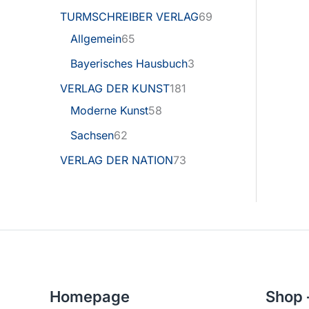
TURMSCHREIBER VERLAG
69
Allgemein
65
Bayerisches Hausbuch
3
VERLAG DER KUNST
181
Moderne Kunst
58
Sachsen
62
VERLAG DER NATION
73
Homepage
Shop 