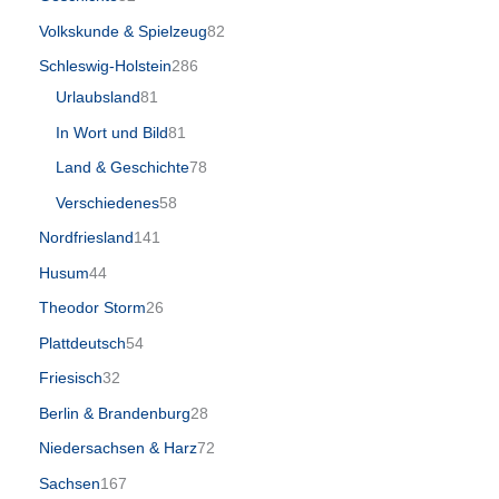
Volkskunde & Spielzeug
82
Schleswig-Holstein
286
Urlaubsland
81
In Wort und Bild
81
Land & Geschichte
78
Verschiedenes
58
Nordfriesland
141
Husum
44
Theodor Storm
26
Plattdeutsch
54
Friesisch
32
Berlin & Brandenburg
28
Niedersachsen & Harz
72
Sachsen
167