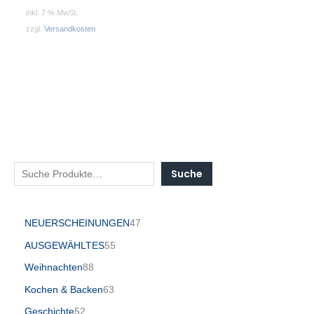
inkl. 7 % MwSt.
zzgl.
Versandkosten
Suche
NEUERSCHEINUNGEN
47
AUSGEWÄHLTES
55
Weihnachten
88
Kochen & Backen
63
Geschichte
52