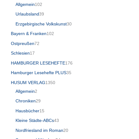
Allgemein
102
Urlaubsland
39
Erzgebirgische Volkskunst
30
Bayern & Franken
102
Ostpreußen
72
Schlesien
17
HAMBURGER LESEHEFTE
176
Hamburger Lesehefte PLUS
35
HUSUM VERLAG
1350
Allgemein
2
Chroniken
29
Hausbücher
15
Kleine Städte-ABCs
43
Nordfriesland im Roman
20