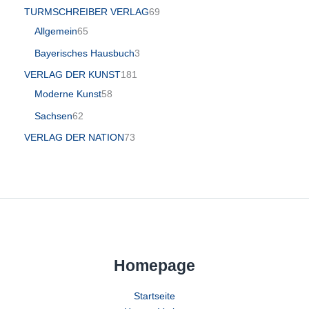
TURMSCHREIBER VERLAG
69
Allgemein
65
Bayerisches Hausbuch
3
VERLAG DER KUNST
181
Moderne Kunst
58
Sachsen
62
VERLAG DER NATION
73
Homepage
Startseite