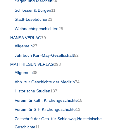
Sagen und Märchen
54
Schlösser & Burgen
11
Stadt-Lesebücher
23
Weihnachtsgeschichten
25
HANSA VERLAG
79
Allgemein
27
Jahrbuch Karl-May-Gesellschaft
52
MATTHIESEN VERLAG
293
Allgemein
38
Abh. zur Geschichte der Medizin
74
Historische Studien
137
Verein für kath. Kirchengeschichte
15
Verein für S-H Kirchengeschichte
13
Zeitschrift der Ges. für Schleswig-Holsteinische
Geschichte
11