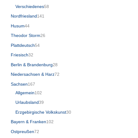
Verschiedenes
58
Nordfriesland
141
Husum
44
Theodor Storm
26
Plattdeutsch
54
Friesisch
32
Berlin & Brandenburg
28
Niedersachsen & Harz
72
Sachsen
167
Allgemein
102
Urlaubsland
39
Erzgebirgische Volkskunst
30
Bayern & Franken
102
Ostpreußen
72