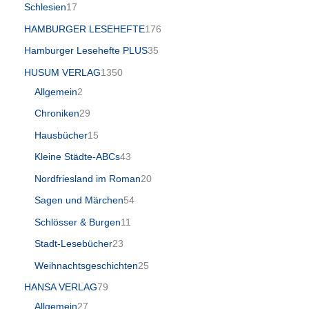
Schlesien
17
HAMBURGER LESEHEFTE
176
Hamburger Lesehefte PLUS
35
HUSUM VERLAG
1350
Allgemein
2
Chroniken
29
Hausbücher
15
Kleine Städte-ABCs
43
Nordfriesland im Roman
20
Sagen und Märchen
54
Schlösser & Burgen
11
Stadt-Lesebücher
23
Weihnachtsgeschichten
25
HANSA VERLAG
79
Allgemein
27