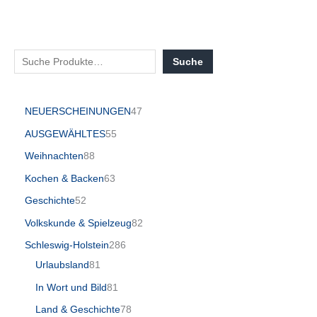
Suche
NEUERSCHEINUNGEN
47
AUSGEWÄHLTES
55
Weihnachten
88
Kochen & Backen
63
Geschichte
52
Volkskunde & Spielzeug
82
Schleswig-Holstein
286
Urlaubsland
81
In Wort und Bild
81
Land & Geschichte
78