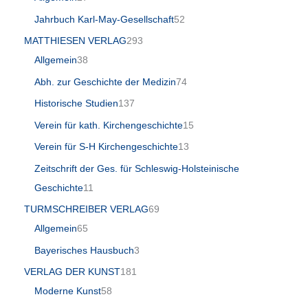
Jahrbuch Karl-May-Gesellschaft
52
MATTHIESEN VERLAG
293
Allgemein
38
Abh. zur Geschichte der Medizin
74
Historische Studien
137
Verein für kath. Kirchengeschichte
15
Verein für S-H Kirchengeschichte
13
Zeitschrift der Ges. für Schleswig-Holsteinische
Geschichte
11
TURMSCHREIBER VERLAG
69
Allgemein
65
Bayerisches Hausbuch
3
VERLAG DER KUNST
181
Moderne Kunst
58