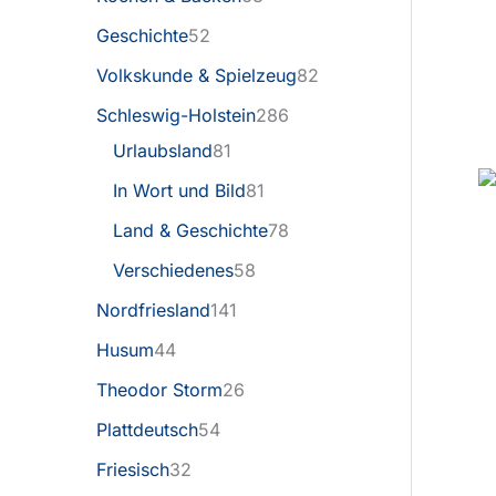
Geschichte
52
Volkskunde & Spielzeug
82
Schleswig-Holstein
286
Urlaubsland
81
In Wort und Bild
81
Land & Geschichte
78
Verschiedenes
58
Nordfriesland
141
Husum
44
Theodor Storm
26
Plattdeutsch
54
Friesisch
32