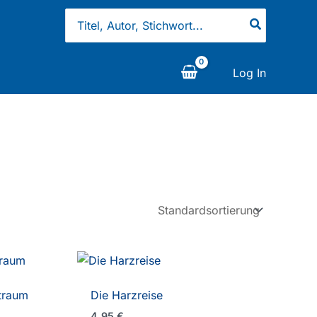
Search
for:
Log In
traum
Die Harzreise
4,95
€