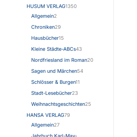
HUSUM VERLAG
1350
Allgemein
2
Chroniken
29
Hausbücher
15
Kleine Städte-ABCs
43
Nordfriesland im Roman
20
Sagen und Märchen
54
Schlösser & Burgen
11
Stadt-Lesebücher
23
Weihnachtsgeschichten
25
HANSA VERLAG
79
Allgemein
27
Jahrbuch Karl-May-