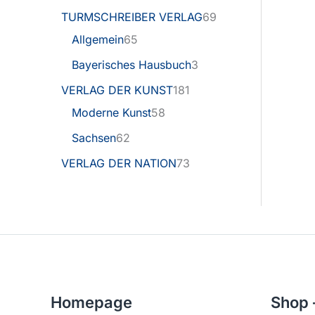
TURMSCHREIBER VERLAG
69
Allgemein
65
Bayerisches Hausbuch
3
VERLAG DER KUNST
181
Moderne Kunst
58
Sachsen
62
VERLAG DER NATION
73
Homepage
Shop 