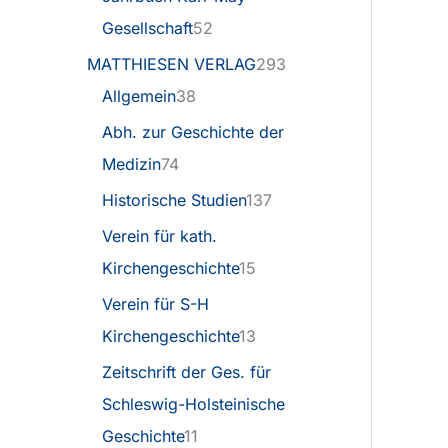
Gesellschaft
52
MATTHIESEN VERLAG
293
Allgemein
38
Abh. zur Geschichte der
Medizin
74
Historische Studien
137
Verein für kath.
Kirchengeschichte
15
Verein für S-H
Kirchengeschichte
13
Zeitschrift der Ges. für
Schleswig-Holsteinische
Geschichte
11