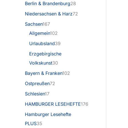
Berlin & Brandenburg
28
Niedersachsen & Harz
72
Sachsen
167
Allgemein
102
Urlaubsland
39
Erzgebirgische
Volkskunst
30
Bayern & Franken
102
Ostpreußen
72
Schlesien
17
HAMBURGER LESEHEFTE
176
Hamburger Lesehefte
PLUS
35