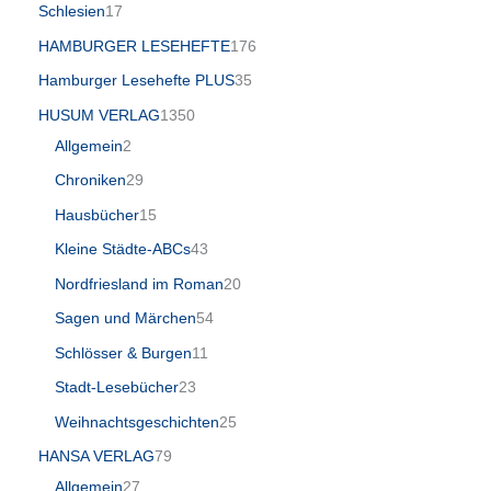
Schlesien
17
HAMBURGER LESEHEFTE
176
Hamburger Lesehefte PLUS
35
HUSUM VERLAG
1350
Allgemein
2
Chroniken
29
Hausbücher
15
Kleine Städte-ABCs
43
Nordfriesland im Roman
20
Sagen und Märchen
54
Schlösser & Burgen
11
Stadt-Lesebücher
23
Weihnachtsgeschichten
25
HANSA VERLAG
79
Allgemein
27