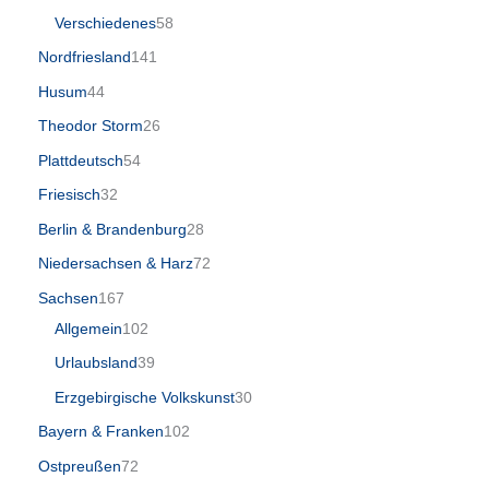
Verschiedenes
58
Nordfriesland
141
Husum
44
Theodor Storm
26
Plattdeutsch
54
Friesisch
32
Berlin & Brandenburg
28
Niedersachsen & Harz
72
Sachsen
167
Allgemein
102
Urlaubsland
39
Erzgebirgische Volkskunst
30
Bayern & Franken
102
Ostpreußen
72