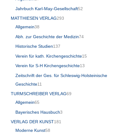
Jahrbuch Karl-May-Gesellschaft
52
MATTHIESEN VERLAG
293
Allgemein
38
Abh. zur Geschichte der Medizin
74
Historische Studien
137
Verein für kath. Kirchengeschichte
15
Verein für S-H Kirchengeschichte
13
Zeitschrift der Ges. für Schleswig-Holsteinische
Geschichte
11
TURMSCHREIBER VERLAG
69
Allgemein
65
Bayerisches Hausbuch
3
VERLAG DER KUNST
181
Moderne Kunst
58