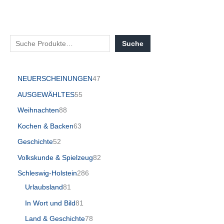
Suche
NEUERSCHEINUNGEN
47
AUSGEWÄHLTES
55
Weihnachten
88
Kochen & Backen
63
Geschichte
52
Volkskunde & Spielzeug
82
Schleswig-Holstein
286
Urlaubsland
81
In Wort und Bild
81
Land & Geschichte
78