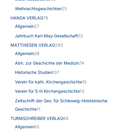
Weihnachtsgeschichten
25
HANSA VERLAG
79
Allgemein
27
Jahrbuch Karl-May-Gesellschaft
52
MATTHIESEN VERLAG
293
Allgemein
38
Abh. zur Geschichte der Medizin
74
Historische Studien
137
Verein für kath. Kirchengeschichte
15
Verein für S-H Kirchengeschichte
13
Zeitschrift der Ges. für Schleswig-Holsteinische
Geschichte
11
TURMSCHREIBER VERLAG
69
Allgemein
65