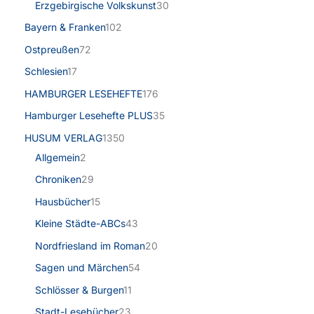
Erzgebirgische Volkskunst
30
Bayern & Franken
102
Ostpreußen
72
Schlesien
17
HAMBURGER LESEHEFTE
176
Hamburger Lesehefte PLUS
35
HUSUM VERLAG
1350
Allgemein
2
Chroniken
29
Hausbücher
15
Kleine Städte-ABCs
43
Nordfriesland im Roman
20
Sagen und Märchen
54
Schlösser & Burgen
11
Stadt-Lesebücher
23