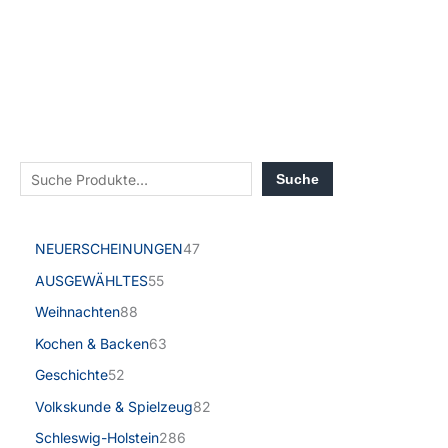
Suche
NEUERSCHEINUNGEN
47
AUSGEWÄHLTES
55
Weihnachten
88
Kochen & Backen
63
Geschichte
52
Volkskunde & Spielzeug
82
Schleswig-Holstein
286