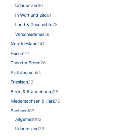
Urlaubsland
81
In Wort und Bild
81
Land & Geschichte
78
Verschiedenes
58
Nordfriesland
141
Husum
44
Theodor Storm
26
Plattdeutsch
54
Friesisch
32
Berlin & Brandenburg
28
Niedersachsen & Harz
72
Sachsen
167
Allgemein
102
Urlaubsland
39