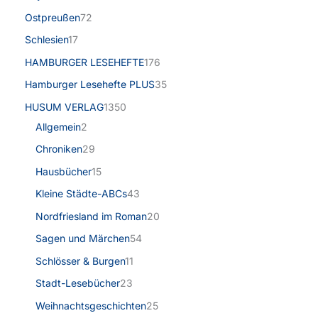
Ostpreußen
72
Schlesien
17
HAMBURGER LESEHEFTE
176
Hamburger Lesehefte PLUS
35
HUSUM VERLAG
1350
Allgemein
2
Chroniken
29
Hausbücher
15
Kleine Städte-ABCs
43
Nordfriesland im Roman
20
Sagen und Märchen
54
Schlösser & Burgen
11
Stadt-Lesebücher
23
Weihnachtsgeschichten
25