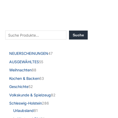
Suche
NEUERSCHEINUNGEN
47
AUSGEWÄHLTES
55
Weihnachten
88
Kochen & Backen
63
Geschichte
52
Volkskunde & Spielzeug
82
Schleswig-Holstein
286
Urlaubsland
81