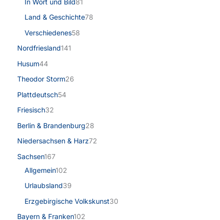
In Wort und Bild
81
Land & Geschichte
78
Verschiedenes
58
Nordfriesland
141
Husum
44
Theodor Storm
26
Plattdeutsch
54
Friesisch
32
Berlin & Brandenburg
28
Niedersachsen & Harz
72
Sachsen
167
Allgemein
102
Urlaubsland
39
Erzgebirgische Volkskunst
30
Bayern & Franken
102