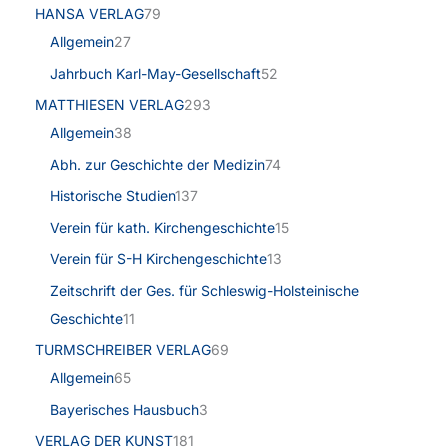
HANSA VERLAG
79
Allgemein
27
Jahrbuch Karl-May-Gesellschaft
52
MATTHIESEN VERLAG
293
Allgemein
38
Abh. zur Geschichte der Medizin
74
Historische Studien
137
Verein für kath. Kirchengeschichte
15
Verein für S-H Kirchengeschichte
13
Zeitschrift der Ges. für Schleswig-Holsteinische
Geschichte
11
TURMSCHREIBER VERLAG
69
Allgemein
65
Bayerisches Hausbuch
3
VERLAG DER KUNST
181