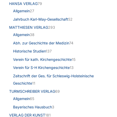
HANSA VERLAG
79
Allgemein
27
Jahrbuch Karl-May-Gesellschaft
52
MATTHIESEN VERLAG
293
Allgemein
38
Abh. zur Geschichte der Medizin
74
Historische Studien
137
Verein für kath. Kirchengeschichte
15
Verein für S-H Kirchengeschichte
13
Zeitschrift der Ges. für Schleswig-Holsteinische
Geschichte
11
TURMSCHREIBER VERLAG
69
Allgemein
65
Bayerisches Hausbuch
3
VERLAG DER KUNST
181