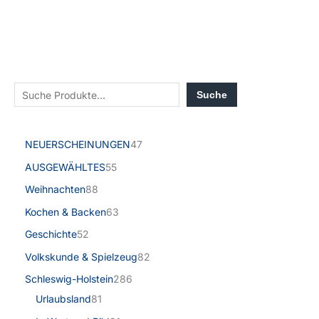
Suche
NEUERSCHEINUNGEN
47
AUSGEWÄHLTES
55
Weihnachten
88
Kochen & Backen
63
Geschichte
52
Volkskunde & Spielzeug
82
Schleswig-Holstein
286
Urlaubsland
81