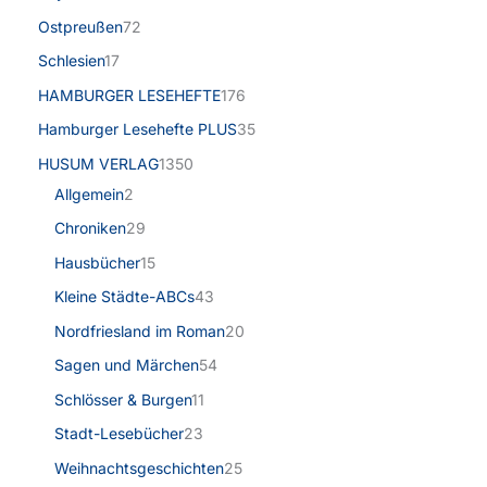
Ostpreußen
72
Schlesien
17
HAMBURGER LESEHEFTE
176
Hamburger Lesehefte PLUS
35
HUSUM VERLAG
1350
Allgemein
2
Chroniken
29
Hausbücher
15
Kleine Städte-ABCs
43
Nordfriesland im Roman
20
Sagen und Märchen
54
Schlösser & Burgen
11
Stadt-Lesebücher
23
Weihnachtsgeschichten
25