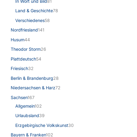
In Wort und Bild
81
Land & Geschichte
78
Verschiedenes
58
Nordfriesland
141
Husum
44
Theodor Storm
26
Plattdeutsch
54
Friesisch
32
Berlin & Brandenburg
28
Niedersachsen & Harz
72
Sachsen
167
Allgemein
102
Urlaubsland
39
Erzgebirgische Volkskunst
30
Bayern & Franken
102