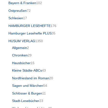
Bayern & Franken
102
Ostpreußen
72
Schlesien
17
HAMBURGER LESEHEFTE
176
Hamburger Lesehefte PLUS
35
HUSUM VERLAG
1350
Allgemein
2
Chroniken
29
Hausbücher
15
Kleine Städte-ABCs
43
Nordfriesland im Roman
20
Sagen und Märchen
54
Schlösser & Burgen
11
Stadt-Lesebücher
23