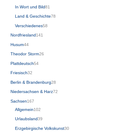
In Wort und Bild
81
Land & Geschichte
78
Verschiedenes
58
Nordfriesland
141
Husum
44
Theodor Storm
26
Plattdeutsch
54
Friesisch
32
Berlin & Brandenburg
28
Niedersachsen & Harz
72
Sachsen
167
Allgemein
102
Urlaubsland
39
Erzgebirgische Volkskunst
30