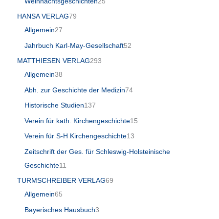
Weihnachtsgeschichten
25
HANSA VERLAG
79
Allgemein
27
Jahrbuch Karl-May-Gesellschaft
52
MATTHIESEN VERLAG
293
Allgemein
38
Abh. zur Geschichte der Medizin
74
Historische Studien
137
Verein für kath. Kirchengeschichte
15
Verein für S-H Kirchengeschichte
13
Zeitschrift der Ges. für Schleswig-Holsteinische
Geschichte
11
TURMSCHREIBER VERLAG
69
Allgemein
65
Bayerisches Hausbuch
3