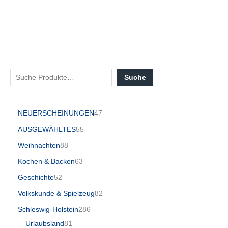
Suche
NEUERSCHEINUNGEN
47
AUSGEWÄHLTES
55
Weihnachten
88
Kochen & Backen
63
Geschichte
52
Volkskunde & Spielzeug
82
Schleswig-Holstein
286
Urlaubsland
81