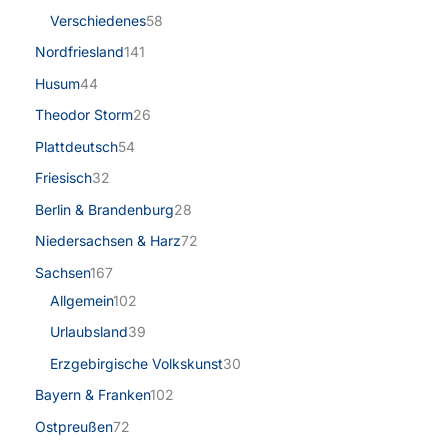
Verschiedenes
58
Nordfriesland
141
Husum
44
Theodor Storm
26
Plattdeutsch
54
Friesisch
32
Berlin & Brandenburg
28
Niedersachsen & Harz
72
Sachsen
167
Allgemein
102
Urlaubsland
39
Erzgebirgische Volkskunst
30
Bayern & Franken
102
Ostpreußen
72