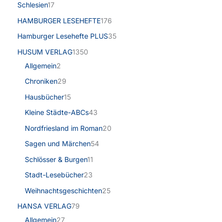
Schlesien
17
HAMBURGER LESEHEFTE
176
Hamburger Lesehefte PLUS
35
HUSUM VERLAG
1350
Allgemein
2
Chroniken
29
Hausbücher
15
Kleine Städte-ABCs
43
Nordfriesland im Roman
20
Sagen und Märchen
54
Schlösser & Burgen
11
Stadt-Lesebücher
23
Weihnachtsgeschichten
25
HANSA VERLAG
79
Allgemein
27