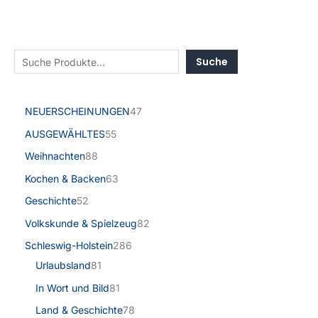
Suche
NEUERSCHEINUNGEN
47
AUSGEWÄHLTES
55
Weihnachten
88
Kochen & Backen
63
Geschichte
52
Volkskunde & Spielzeug
82
Schleswig-Holstein
286
Urlaubsland
81
In Wort und Bild
81
Land & Geschichte
78