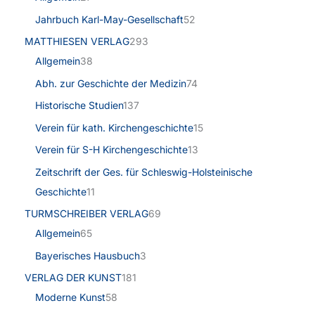
Jahrbuch Karl-May-Gesellschaft
52
MATTHIESEN VERLAG
293
Allgemein
38
Abh. zur Geschichte der Medizin
74
Historische Studien
137
Verein für kath. Kirchengeschichte
15
Verein für S-H Kirchengeschichte
13
Zeitschrift der Ges. für Schleswig-Holsteinische
Geschichte
11
TURMSCHREIBER VERLAG
69
Allgemein
65
Bayerisches Hausbuch
3
VERLAG DER KUNST
181
Moderne Kunst
58