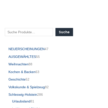
Suche
NEUERSCHEINUNGEN
47
AUSGEWÄHLTES
55
Weihnachten
88
Kochen & Backen
63
Geschichte
52
Volkskunde & Spielzeug
82
Schleswig-Holstein
286
Urlaubsland
81