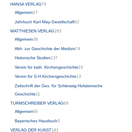
HANSA VERLAG
79
Allgemein
27
Jahrbuch Karl-May-Gesellschaft
52
MATTHIESEN VERLAG
293
Allgemein
38
Abh. zur Geschichte der Medizin
74
Historische Studien
137
Verein für kath. Kirchengeschichte
15
Verein für S-H Kirchengeschichte
13
Zeitschrift der Ges. für Schleswig-Holsteinische
Geschichte
11
TURMSCHREIBER VERLAG
69
Allgemein
65
Bayerisches Hausbuch
3
VERLAG DER KUNST
181