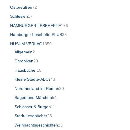
Ostpreußen
72
Schlesien
17
HAMBURGER LESEHEFTE
176
Hamburger Lesehefte PLUS
35
HUSUM VERLAG
1350
Allgemein
2
Chroniken
29
Hausbücher
15
Kleine Städte-ABCs
43
Nordfriesland im Roman
20
Sagen und Märchen
54
Schlösser & Burgen
11
Stadt-Lesebücher
23
Weihnachtsgeschichten
25