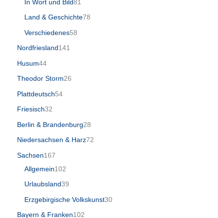
In Wort und Bild
81
Land & Geschichte
78
Verschiedenes
58
Nordfriesland
141
Husum
44
Theodor Storm
26
Plattdeutsch
54
Friesisch
32
Berlin & Brandenburg
28
Niedersachsen & Harz
72
Sachsen
167
Allgemein
102
Urlaubsland
39
Erzgebirgische Volkskunst
30
Bayern & Franken
102