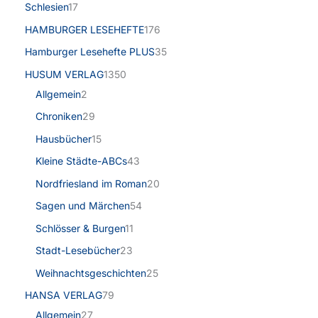
Schlesien
17
HAMBURGER LESEHEFTE
176
Hamburger Lesehefte PLUS
35
HUSUM VERLAG
1350
Allgemein
2
Chroniken
29
Hausbücher
15
Kleine Städte-ABCs
43
Nordfriesland im Roman
20
Sagen und Märchen
54
Schlösser & Burgen
11
Stadt-Lesebücher
23
Weihnachtsgeschichten
25
HANSA VERLAG
79
Allgemein
27