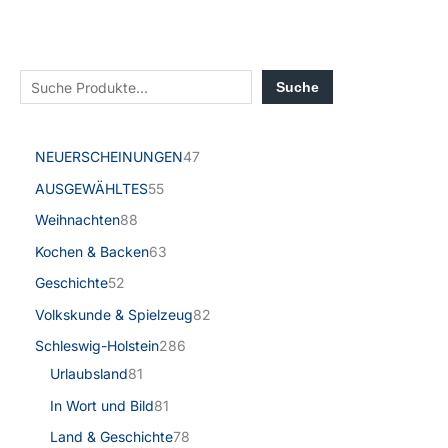
Suche
NEUERSCHEINUNGEN
47
AUSGEWÄHLTES
55
Weihnachten
88
Kochen & Backen
63
Geschichte
52
Volkskunde & Spielzeug
82
Schleswig-Holstein
286
Urlaubsland
81
In Wort und Bild
81
Land & Geschichte
78