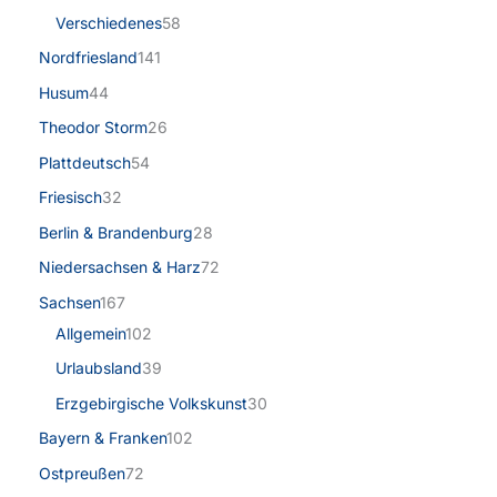
Verschiedenes
58
Nordfriesland
141
Husum
44
Theodor Storm
26
Plattdeutsch
54
Friesisch
32
Berlin & Brandenburg
28
Niedersachsen & Harz
72
Sachsen
167
Allgemein
102
Urlaubsland
39
Erzgebirgische Volkskunst
30
Bayern & Franken
102
Ostpreußen
72