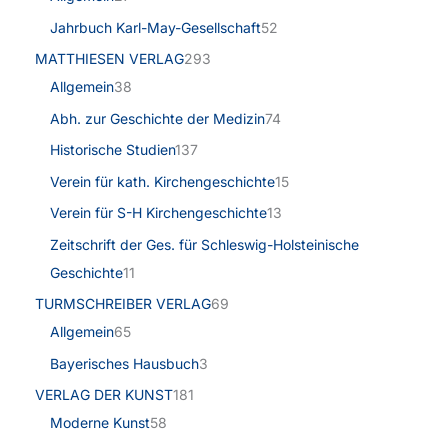
Jahrbuch Karl-May-Gesellschaft
52
MATTHIESEN VERLAG
293
Allgemein
38
Abh. zur Geschichte der Medizin
74
Historische Studien
137
Verein für kath. Kirchengeschichte
15
Verein für S-H Kirchengeschichte
13
Zeitschrift der Ges. für Schleswig-Holsteinische
Geschichte
11
TURMSCHREIBER VERLAG
69
Allgemein
65
Bayerisches Hausbuch
3
VERLAG DER KUNST
181
Moderne Kunst
58