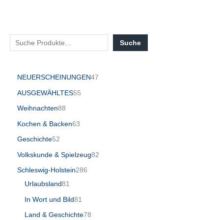
Suche
NEUERSCHEINUNGEN
47
AUSGEWÄHLTES
55
Weihnachten
88
Kochen & Backen
63
Geschichte
52
Volkskunde & Spielzeug
82
Schleswig-Holstein
286
Urlaubsland
81
In Wort und Bild
81
Land & Geschichte
78