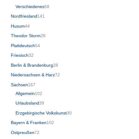
Verschiedenes
58
Nordfriesland
141
Husum
44
Theodor Storm
26
Plattdeutsch
54
Friesisch
32
Berlin & Brandenburg
28
Niedersachsen & Harz
72
Sachsen
167
Allgemein
102
Urlaubsland
39
Erzgebirgische Volkskunst
30
Bayern & Franken
102
Ostpreußen
72