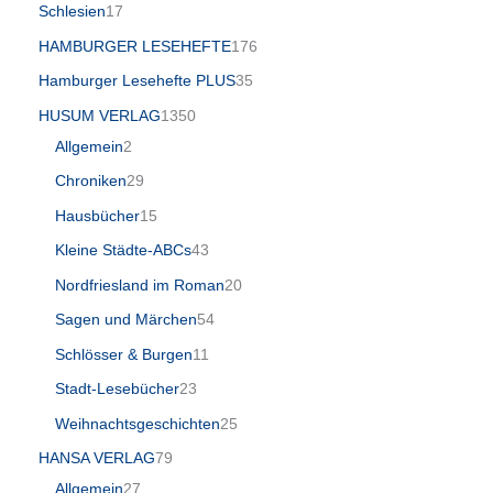
Schlesien
17
HAMBURGER LESEHEFTE
176
Hamburger Lesehefte PLUS
35
HUSUM VERLAG
1350
Allgemein
2
Chroniken
29
Hausbücher
15
Kleine Städte-ABCs
43
Nordfriesland im Roman
20
Sagen und Märchen
54
Schlösser & Burgen
11
Stadt-Lesebücher
23
Weihnachtsgeschichten
25
HANSA VERLAG
79
Allgemein
27