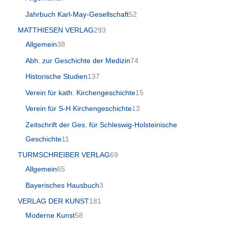
Jahrbuch Karl-May-Gesellschaft
52
MATTHIESEN VERLAG
293
Allgemein
38
Abh. zur Geschichte der Medizin
74
Historische Studien
137
Verein für kath. Kirchengeschichte
15
Verein für S-H Kirchengeschichte
13
Zeitschrift der Ges. für Schleswig-Holsteinische
Geschichte
11
TURMSCHREIBER VERLAG
69
Allgemein
65
Bayerisches Hausbuch
3
VERLAG DER KUNST
181
Moderne Kunst
58