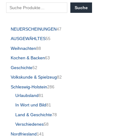
Suche
NEUERSCHEINUNGEN
47
AUSGEWÄHLTES
55
Weihnachten
88
Kochen & Backen
63
Geschichte
52
Volkskunde & Spielzeug
82
Schleswig-Holstein
286
Urlaubsland
81
In Wort und Bild
81
Land & Geschichte
78
Verschiedenes
58
Nordfriesland
141