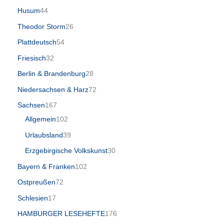
Husum
44
Theodor Storm
26
Plattdeutsch
54
Friesisch
32
Berlin & Brandenburg
28
Niedersachsen & Harz
72
Sachsen
167
Allgemein
102
Urlaubsland
39
Erzgebirgische Volkskunst
30
Bayern & Franken
102
Ostpreußen
72
Schlesien
17
HAMBURGER LESEHEFTE
176