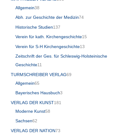
Allgemein
38
Abh. zur Geschichte der Medizin
74
Historische Studien
137
Verein für kath. Kirchengeschichte
15
Verein für S-H Kirchengeschichte
13
Zeitschrift der Ges. für Schleswig-Holsteinische
Geschichte
11
TURMSCHREIBER VERLAG
69
Allgemein
65
Bayerisches Hausbuch
3
VERLAG DER KUNST
181
Moderne Kunst
58
Sachsen
62
VERLAG DER NATION
73