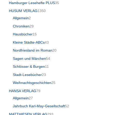
Hamburger Lesehefte PLUS
35
HUSUM VERLAG
1350
Allgemein
2
Chroniken
29
Hausbücher
15
Kleine Städte-ABCs
43
Nordfriesland im Roman
20
Sagen und Märchen
54
Schlösser & Burgen
11
Stadt-Lesebücher
23
Weihnachtsgeschichten
25
HANSA VERLAG
79
Allgemein
27
Jahrbuch Karl-May-Gesellschaft
52
MATTHIESEN VERLAG
293