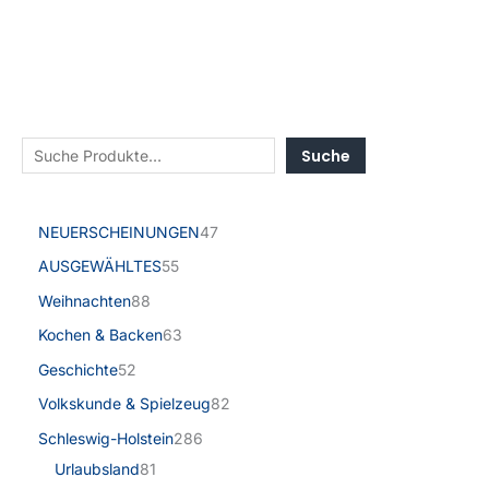
Suche
NEUERSCHEINUNGEN
47
AUSGEWÄHLTES
55
Weihnachten
88
Kochen & Backen
63
Geschichte
52
Volkskunde & Spielzeug
82
Schleswig-Holstein
286
Urlaubsland
81