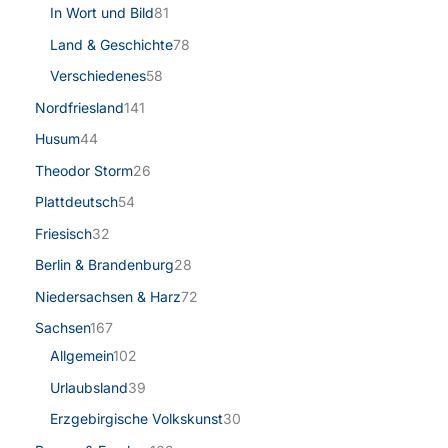
In Wort und Bild
81
Land & Geschichte
78
Verschiedenes
58
Nordfriesland
141
Husum
44
Theodor Storm
26
Plattdeutsch
54
Friesisch
32
Berlin & Brandenburg
28
Niedersachsen & Harz
72
Sachsen
167
Allgemein
102
Urlaubsland
39
Erzgebirgische Volkskunst
30