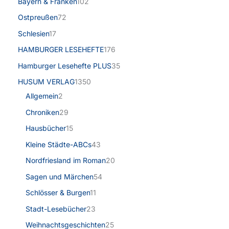
Bayern & Franken
102
Ostpreußen
72
Schlesien
17
HAMBURGER LESEHEFTE
176
Hamburger Lesehefte PLUS
35
HUSUM VERLAG
1350
Allgemein
2
Chroniken
29
Hausbücher
15
Kleine Städte-ABCs
43
Nordfriesland im Roman
20
Sagen und Märchen
54
Schlösser & Burgen
11
Stadt-Lesebücher
23
Weihnachtsgeschichten
25