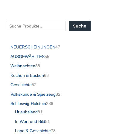
Suche
NEUERSCHEINUNGEN
47
AUSGEWÄHLTES
55
Weihnachten
88
Kochen & Backen
63
Geschichte
52
Volkskunde & Spielzeug
82
Schleswig-Holstein
286
Urlaubsland
81
In Wort und Bild
81
Land & Geschichte
78