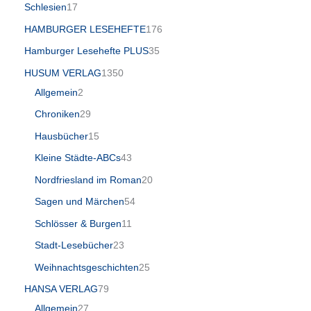
Schlesien
17
HAMBURGER LESEHEFTE
176
Hamburger Lesehefte PLUS
35
HUSUM VERLAG
1350
Allgemein
2
Chroniken
29
Hausbücher
15
Kleine Städte-ABCs
43
Nordfriesland im Roman
20
Sagen und Märchen
54
Schlösser & Burgen
11
Stadt-Lesebücher
23
Weihnachtsgeschichten
25
HANSA VERLAG
79
Allgemein
27