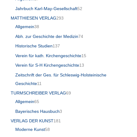
Jahrbuch Karl-May-Gesellschaft
52
MATTHIESEN VERLAG
293
Allgemein
38
Abh. zur Geschichte der Medizin
74
Historische Studien
137
Verein für kath. Kirchengeschichte
15
Verein für S-H Kirchengeschichte
13
Zeitschrift der Ges. für Schleswig-Holsteinische
Geschichte
11
TURMSCHREIBER VERLAG
69
Allgemein
65
Bayerisches Hausbuch
3
VERLAG DER KUNST
181
Moderne Kunst
58