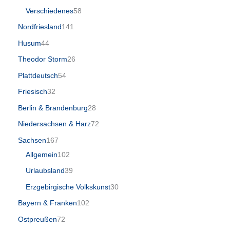
Verschiedenes
58
Nordfriesland
141
Husum
44
Theodor Storm
26
Plattdeutsch
54
Friesisch
32
Berlin & Brandenburg
28
Niedersachsen & Harz
72
Sachsen
167
Allgemein
102
Urlaubsland
39
Erzgebirgische Volkskunst
30
Bayern & Franken
102
Ostpreußen
72