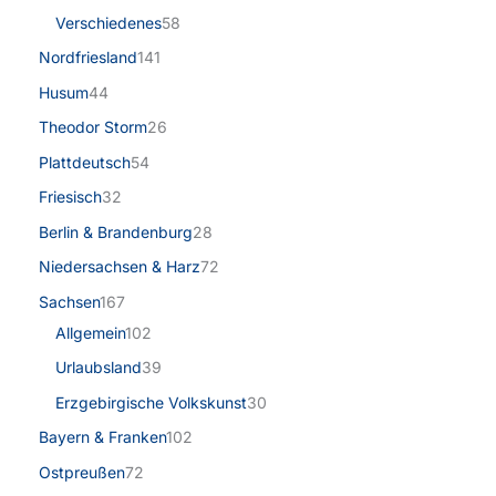
Verschiedenes
58
Nordfriesland
141
Husum
44
Theodor Storm
26
Plattdeutsch
54
Friesisch
32
Berlin & Brandenburg
28
Niedersachsen & Harz
72
Sachsen
167
Allgemein
102
Urlaubsland
39
Erzgebirgische Volkskunst
30
Bayern & Franken
102
Ostpreußen
72