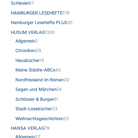
Schlesien
17
HAMBURGER LESEHEFTE
176
Hamburger Lesehefte PLUS
35
HUSUM VERLAG
1350
Allgemein
2
Chroniken
29
Hausbücher
15
Kleine Städte-ABCs
43
Nordfriesland im Roman
20
Sagen und Märchen
54
Schlösser & Burgen
11
Stadt-Lesebücher
23
Weihnachtsgeschichten
25
HANSA VERLAG
79
Allgemein
27