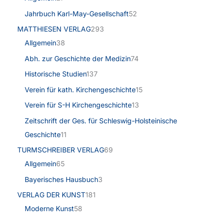
Jahrbuch Karl-May-Gesellschaft
52
MATTHIESEN VERLAG
293
Allgemein
38
Abh. zur Geschichte der Medizin
74
Historische Studien
137
Verein für kath. Kirchengeschichte
15
Verein für S-H Kirchengeschichte
13
Zeitschrift der Ges. für Schleswig-Holsteinische
Geschichte
11
TURMSCHREIBER VERLAG
69
Allgemein
65
Bayerisches Hausbuch
3
VERLAG DER KUNST
181
Moderne Kunst
58