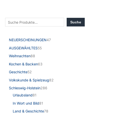
Suche
NEUERSCHEINUNGEN
47
AUSGEWÄHLTES
55
Weihnachten
88
Kochen & Backen
63
Geschichte
52
Volkskunde & Spielzeug
82
Schleswig-Holstein
286
Urlaubsland
81
In Wort und Bild
81
Land & Geschichte
78