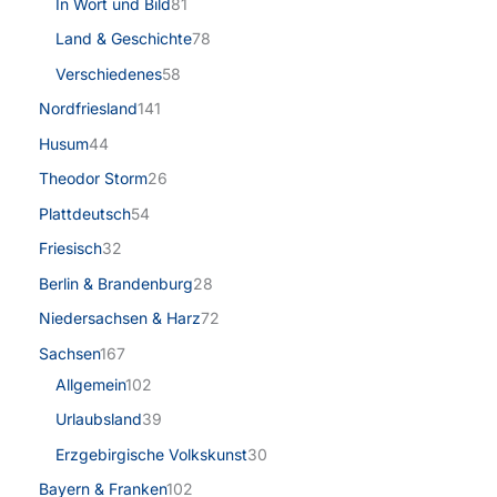
In Wort und Bild
81
Land & Geschichte
78
Verschiedenes
58
Nordfriesland
141
Husum
44
Theodor Storm
26
Plattdeutsch
54
Friesisch
32
Berlin & Brandenburg
28
Niedersachsen & Harz
72
Sachsen
167
Allgemein
102
Urlaubsland
39
Erzgebirgische Volkskunst
30
Bayern & Franken
102