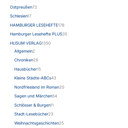
Ostpreußen
72
Schlesien
17
HAMBURGER LESEHEFTE
176
Hamburger Lesehefte PLUS
35
HUSUM VERLAG
1350
Allgemein
2
Chroniken
29
Hausbücher
15
Kleine Städte-ABCs
43
Nordfriesland im Roman
20
Sagen und Märchen
54
Schlösser & Burgen
11
Stadt-Lesebücher
23
Weihnachtsgeschichten
25