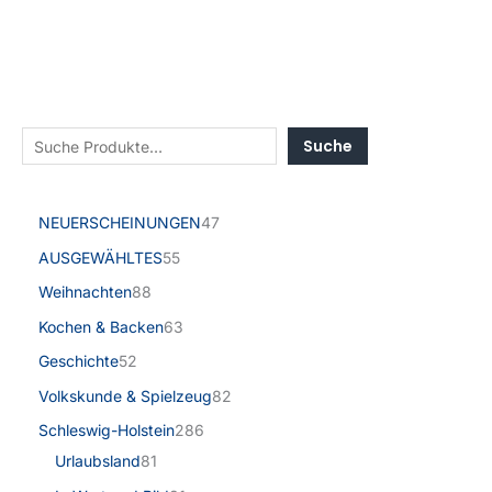
Suche
NEUERSCHEINUNGEN
47
AUSGEWÄHLTES
55
Weihnachten
88
Kochen & Backen
63
Geschichte
52
Volkskunde & Spielzeug
82
Schleswig-Holstein
286
Urlaubsland
81