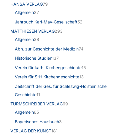
HANSA VERLAG
79
Allgemein
27
Jahrbuch Karl-May-Gesellschaft
52
MATTHIESEN VERLAG
293
Allgemein
38
Abh. zur Geschichte der Medizin
74
Historische Studien
137
Verein für kath. Kirchengeschichte
15
Verein für S-H Kirchengeschichte
13
Zeitschrift der Ges. für Schleswig-Holsteinische
Geschichte
11
TURMSCHREIBER VERLAG
69
Allgemein
65
Bayerisches Hausbuch
3
VERLAG DER KUNST
181